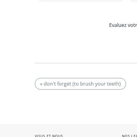
Evaluez vot
« don't forget (to brush your teeth)
VOUS ET NOUS
NOS LE