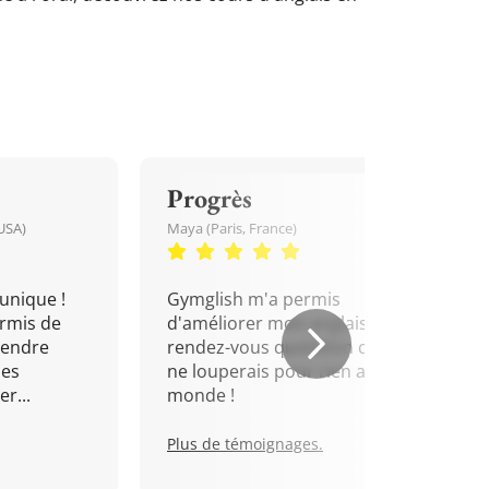
Progrès
USA)
Maya (Paris, France)
unique !
Gymglish m'a permis
rmis de
d'améliorer mon anglais. Un
rendre
rendez-vous quotidien que je
mes
ne louperais pour rien au
r...
monde !
Plus de témoignages.