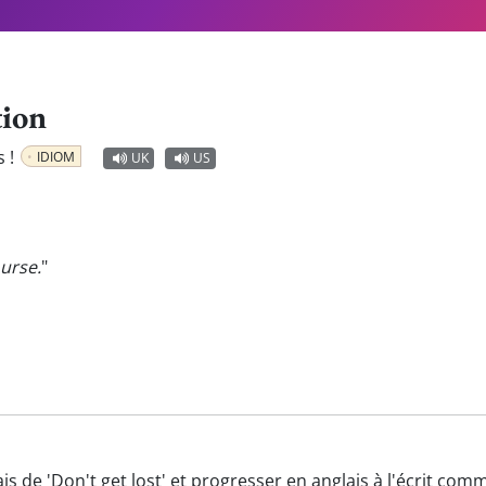
tion
s !
IDIOM
UK
US
urse.
"
is de 'Don't get lost' et progresser en anglais à l'écrit com