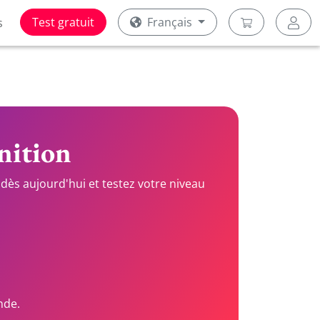
Test gratuit
Français
s
inition
dès aujourd'hui et testez votre niveau
nde.