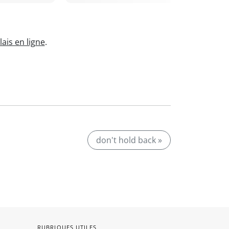
ais en ligne
.
don't hold back »
RUBRIQUES UTILES