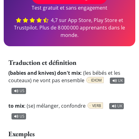
Test gratuit et sans engagement
4,7 sur App Store, Play Store et
Trustpilot. Plus de 8 000 000 apprenants dans le
monde.
Traduction et définition
(babies and knives) don't mix
:
(les bébés et les
couteaux) ne vont pas ensemble
IDIOM
UK
US
to mix
:
(se) mélanger, confondre
VERB
UK
US
Exemples