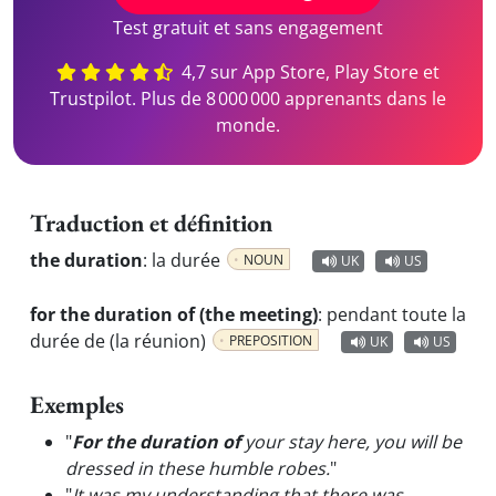
Test gratuit et sans engagement
4,7 sur App Store, Play Store et
Trustpilot. Plus de 8 000 000 apprenants dans le
monde.
Traduction et définition
the duration
:
la durée
NOUN
UK
US
for the duration of (the meeting)
:
pendant toute la
durée de (la réunion)
PREPOSITION
UK
US
Exemples
"
For the duration of
your stay here, you will be
dressed in these humble robes.
"
"
It was my understanding that there was