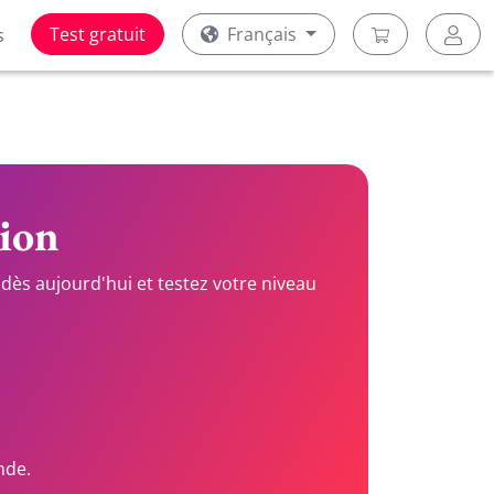
Test gratuit
Français
s
tion
dès aujourd'hui et testez votre niveau
nde.