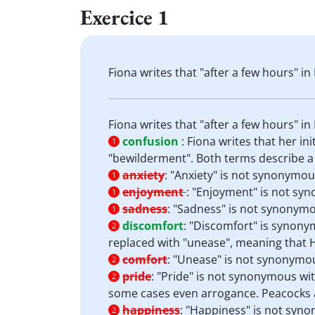
Exercice 1
Fiona writes that "after a few hours" in 
Fiona writes that "after a few hours" in 
confusion
:
Fiona writes that her i
1
"bewilderment". Both terms describe a 
anxiety
:
"Anxiety" is not synonymous
1
enjoyment
:
"Enjoyment" is not sy
1
sadness
:
"Sadness" is not synonymo
1
discomfort
:
"Discomfort" is synonym
2
replaced with "unease", meaning that 
comfort
:
"Unease" is not synonymous
2
pride
:
"Pride" is not synonymous with
2
some cases even arrogance. Peacocks 
happiness
:
"Happiness" is not synon
2