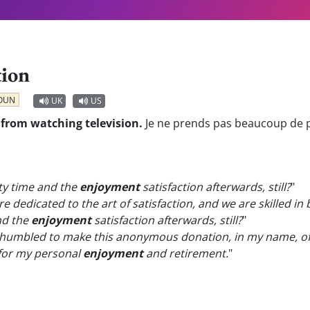
tion
OUN
UK
US
from watching television.
Je ne prends pas beaucoup de pla
ty time and the
enjoyment
satisfaction afterwards, still?
"
e dedicated to the art of satisfaction, and we are skilled in
nd the
enjoyment
satisfaction afterwards, still?
"
m humbled to make this anonymous donation, in my name, of 
for my personal
enjoyment
and retirement.
"