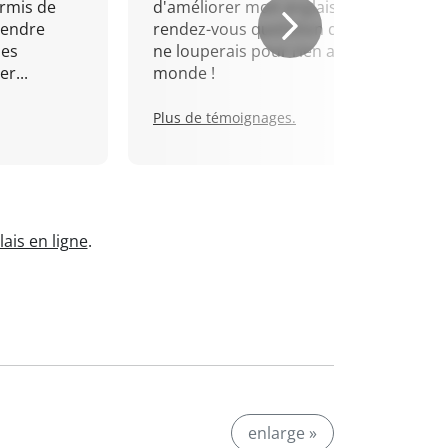
rmis de
d'améliorer mon anglais. Un
rendre
rendez-vous quotidien que je
mes
ne louperais pour rien au
r...
monde !
Plus de témoignages.
ais en ligne
.
enlarge »