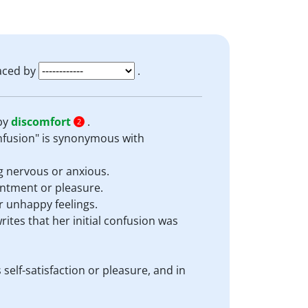
aced by
.
by
discomfort
.
2
onfusion" is synonymous with
g nervous or anxious.
ntment or pleasure.
r unhappy feelings.
ites that her initial confusion was
self-satisfaction or pleasure, and in