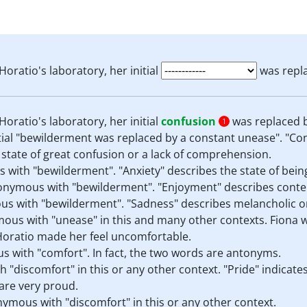
Horatio's laboratory, her initial
was repl
Horatio's laboratory, her initial
confusion
was replaced 
1
nitial "bewilderment was replaced by a constant unease". "C
state of great confusion or a lack of comprehension.
 with "bewilderment". "Anxiety" describes the state of bein
nonymous with "bewilderment". "Enjoyment" describes conte
us with "bewilderment". "Sadness" describes melancholic o
ous with "unease" in this and many other contexts. Fiona wr
Horatio made her feel uncomfortable.
 with "comfort". In fact, the two words are antonyms.
 "discomfort" in this or any other context. "Pride" indicates 
are very proud.
ymous with "discomfort" in this or any other context.