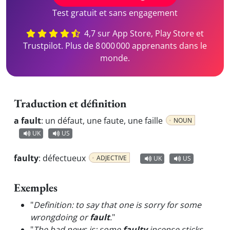
Test gratuit et sans engagement
4,7 sur App Store, Play Store et
Trustpilot. Plus de 8 000 000 apprenants dans le
monde.
Traduction et définition
a fault
:
un défaut, une faute, une faille
NOUN
UK
US
faulty
:
défectueux
ADJECTIVE
UK
US
Exemples
"
Definition: to say that one is sorry for some
wrongdoing or
fault
.
"
"
The bad news is: some
faulty
incense sticks