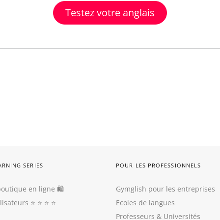
Testez votre anglais
ARNING SERIES
POUR LES PROFESSIONNELS
outique en ligne 🛍
Gymglish pour les entreprises
ilisateurs
⭐️ ⭐️ ⭐️ ⭐️
Ecoles de langues
Professeurs
&
Universités