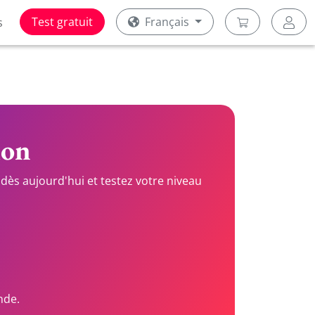
Test gratuit
Français
s
ion
dès aujourd'hui et testez votre niveau
nde.