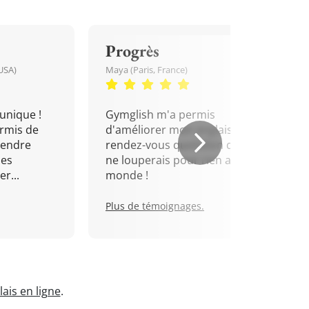
Progrès
USA)
Maya (Paris, France)
unique !
Gymglish m'a permis
rmis de
d'améliorer mon anglais. Un
rendre
rendez-vous quotidien que je
mes
ne louperais pour rien au
r...
monde !
Plus de témoignages.
ais en ligne
.