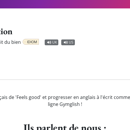
tion
fait du bien
IDIOM
UK
US
çais de 'Feels good' et progresser en anglais à l'écrit comme
ligne Gymglish !
Ils parlent de nous :