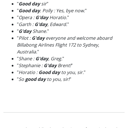
"
Good day
sir
"
"
Good day
. Polly : Yes, bye now.
"
"
Opera :
G'day
Horatio.
"
"
Garth :
G'day
, Edward.
"
"
G'day
Shane.
"
"
Pilot :
G'day
everyone and welcome aboard
Billabong Airlines Flight 172 to Sydney,
Australia.
"
"
Shane :
G'day
, Greg.
"
"
Stephanie :
G'day
Brent!
"
"
Horatio :
Good day
to you, sir.
"
"
So
good day
to you, sir!
"