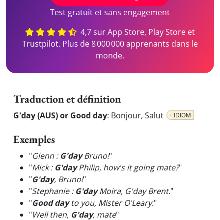
Test gratuit et sans engagement
4,7 sur App Store, Play Store et
Trustpilot. Plus de 8 000 000 apprenants dans le
monde.
Traduction et définition
G'day (AUS) or Good day
:
Bonjour, Salut
IDIOM
Exemples
"
Glenn :
G'day
Bruno!
"
"
Mick :
G'day
Philip, how's it going mate?
"
"
G'day
, Bruno!
"
"
Stephanie :
G'day
Moira, G'day Brent.
"
"
Good day
to you, Mister O'Leary.
"
"
Well then,
G'day
, mate
"