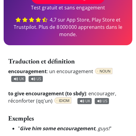
Test gratuit et sans engagement
4,7 sur App Store, Play Store et
Trustpilot. Plus de 8 000 000 apprenants dans le
monde.
Traduction et définition
encouragement
:
un encouragement
NOUN
UK
US
to give encouragement (to sbdy)
:
encourager,
réconforter (qq'un)
IDIOM
UK
US
Exemples
"
Give him some encouragement
, guys!
"