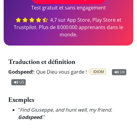
Test gratuit et sans engagement
4,7 sur App Store, Play Store et
Trustpilot. Plus de 8 000 000 apprenants dans le
monde.
Traduction et définition
Godspeed!
:
Que Dieu vous garde !
IDIOM
UK
US
Exemples
"
Find Giuseppe, and hunt well, my friend.
Godspeed
.
"