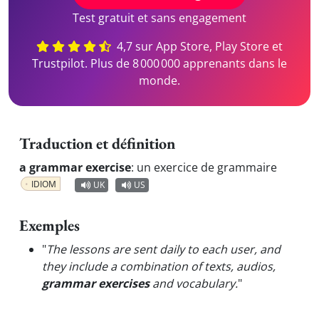
Test gratuit et sans engagement
4,7 sur App Store, Play Store et
Trustpilot. Plus de 8 000 000 apprenants dans le
monde.
Traduction et définition
a grammar exercise
:
un exercice de grammaire
IDIOM
UK
US
Exemples
"
The lessons are sent daily to each user, and
they include a combination of texts, audios,
grammar exercises
and vocabulary.
"