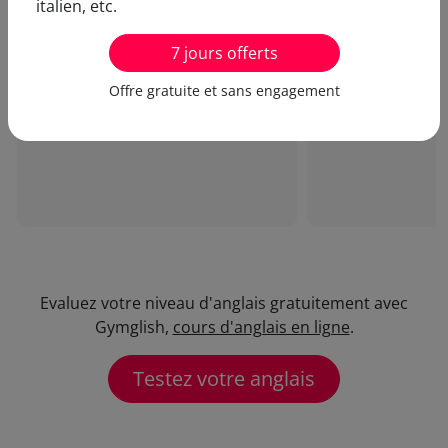
italien, etc.
Je prends du plaisir à faire
J'adore votre 
7 jours offerts
mes cours d'anglais en ligne.
innovante qui 
Une dizaine de minutes par
d'apprendre un
Offre gratuite et sans engagement
jour suffisent... Merci !
en s'amusant !
Evaluez votre niveau d'anglais gratuitement avec
Gymglish,
cours d'anglais en ligne
.
Testez votre anglais