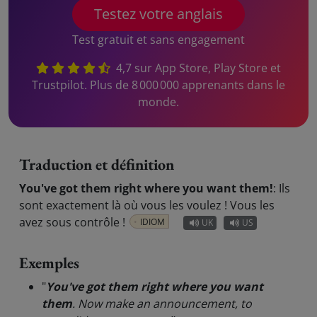
Testez votre anglais
Test gratuit et sans engagement
4,7 sur App Store, Play Store et
Trustpilot. Plus de 8 000 000 apprenants dans le
monde.
Traduction et définition
You've got them right where you want them!
:
Ils
sont exactement là où vous les voulez ! Vous les
avez sous contrôle !
IDIOM
UK
US
Exemples
"
You've got them right where you want
them
. Now make an announcement, to