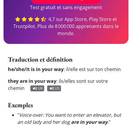
Test gratuit et sans engagement
4,7 sur App Store, Play Store et
Trustpilot. Plus de 8 000 000 apprenants dans le
monde.
Traduction et définition
he/she/it is in your way
:
il/elle est sur ton chemin
they are in your way
:
ils/elles sont sur votre
chemin
UK
US
Exemples
"
Voice-over: You want to enter an elevator, but
an old lady and her dog
are in your way
.
"