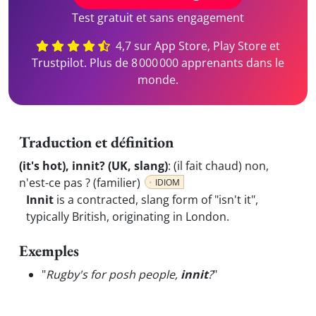
Test gratuit et sans engagement
4,7 sur App Store, Play Store et
Trustpilot. Plus de 8 000 000 apprenants dans le
monde.
Traduction et définition
(it's hot), innit? (UK, slang)
:
(il fait chaud) non,
n'est-ce pas ? (familier)
IDIOM
Innit
is a contracted, slang form of "isn't it",
typically British, originating in London.
Exemples
"
Rugby's for posh people,
innit
?
"