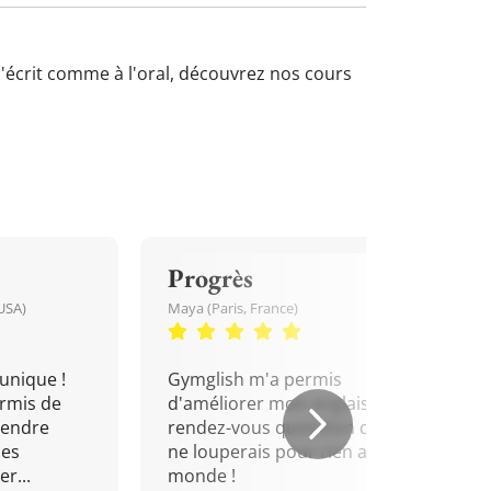
 l'écrit comme à l'oral, découvrez nos cours
Progrès
USA)
Maya (Paris, France)
unique !
Gymglish m'a permis
rmis de
d'améliorer mon anglais. Un
rendre
rendez-vous quotidien que je
mes
ne louperais pour rien au
r...
monde !