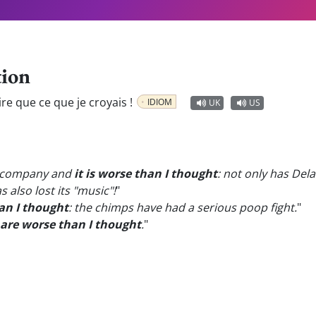
tion
ire que ce que je croyais !
IDIOM
UK
US
he company and
it is worse than I thought
: not only has Del
 also lost its "music"!
"
han I thought
: the chimps have had a serious poop fight.
"
 are worse than I thought
.
"