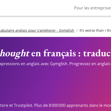
Pour les entreprise
cabulaire anglais pour s'améliorer - Gymglish
It's worse than i t
 thought
en français : traduc
expressions en anglais avec Gymglish. Progressez en anglais 
Store et Trustpilot. Plus de 8 000 000 apprenants dans le mo