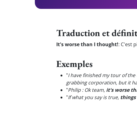
Traduction et défini
It's worse than I thought!
:
C'est p
Exemples
"
I have finished my tour of t
grabbing corporation, but it has
"
Philip : Ok team,
it's worse t
"
If what you say is true,
things