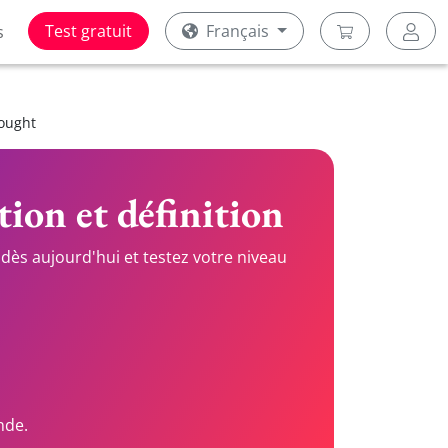
Test gratuit
Français
s
hought
tion et définition
dès aujourd'hui et testez votre niveau
nde.