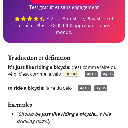
Test gratuit et sans engagement
4,7 sur App Store, Play Store et
Trustpilot. Plus de 8 000 000 apprenants dans le
monde.
Traduction et définition
it's just like riding a bicycle
:
c'est comme faire du
vélo, c'est comme le vélo
IDIOM
UK
US
to ride a bicycle
:
faire du vélo
UK
US
Exemples
"
Should be
just like riding a bicycle
... while
drinking heavily.
"