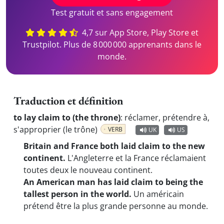
Test gratuit et sans engagement
4,7 sur App Store, Play Store et
Trustpilot. Plus de 8 000 000 apprenants dans le
monde.
Traduction et définition
to lay claim to (the throne)
:
réclamer, prétendre à,
s'approprier (le trône)
VERB
UK
US
Britain and France both laid claim to the new
continent.
L'Angleterre et la France réclamaient
toutes deux le nouveau continent.
An American man has laid claim to being the
tallest person in the world.
Un américain
prétend être la plus grande personne au monde.