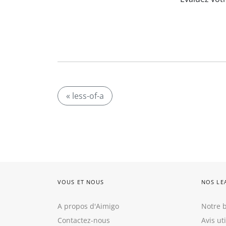
« less-of-a
VOUS ET NOUS
NOS LE
A propos d'Aimigo
Notre b
Contactez-nous
Avis ut