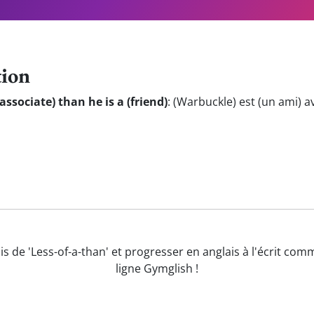
tion
associate) than he is a (friend)
:
(Warbuckle) est (un ami) a
is de 'Less-of-a-than' et progresser en anglais à l'écrit com
ligne Gymglish !