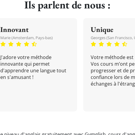
Ils parlent de nous :
Innovant
Unique
Marie (Amsterdam, Pays-bas)
Georges (San Francisco, 
J'adore votre méthode
Votre méthode est 
innovante qui permet
Vos cours m’ont pe
d'apprendre une langue tout
progresser et de p
en s'amusant !
confiance lors de 
échanges à l'étrange
re niveau d'anglais gratuitement avec Gymglish,
cours d'angl