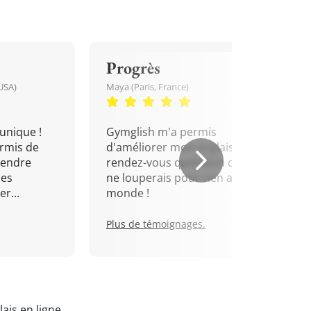
Progrès
USA)
Maya (Paris, France)
unique !
Gymglish m'a permis
rmis de
d'améliorer mon anglais. Un
rendre
rendez-vous quotidien que je
mes
ne louperais pour rien au
r...
monde !
Plus de témoignages.
ais en ligne
.