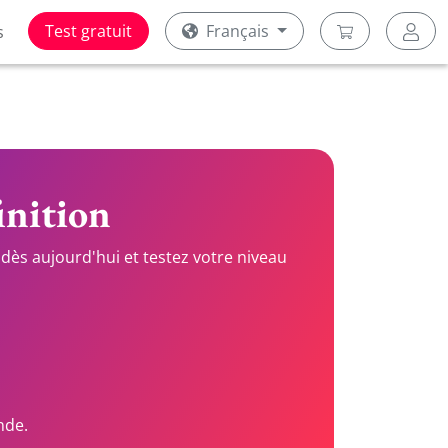
Test gratuit
Français
s
inition
dès aujourd'hui et testez votre niveau
nde.