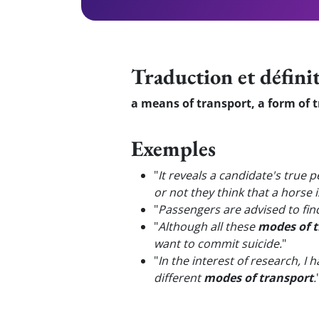
Traduction et défini
a means of transport, a form of 
Exemples
"
It reveals a candidate's true 
or not they think that a horse i
"
Passengers are advised to fi
"
Although all these
modes of t
want to commit suicide.
"
"
In the interest of research, I
different
modes of transport
.