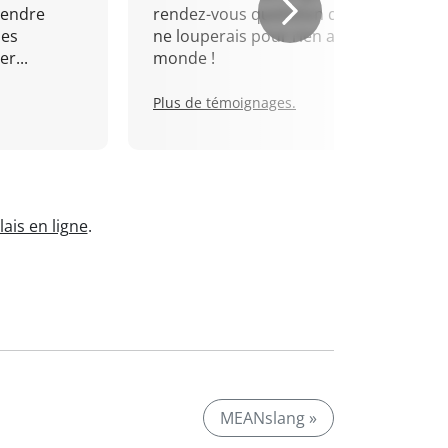
rendre
rendez-vous quotidien que je
mes
ne louperais pour rien au
r...
monde !
Plus de témoignages.
ais en ligne
.
MEANslang »