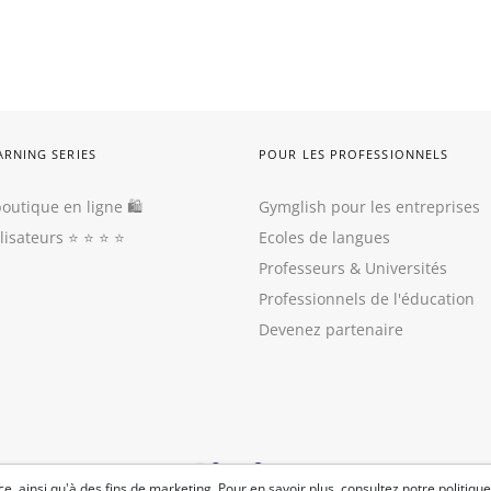
ARNING SERIES
POUR LES PROFESSIONNELS
outique en ligne 🛍
Gymglish pour les entreprises
ilisateurs
⭐️ ⭐️ ⭐️ ⭐️
Ecoles de langues
Professeurs
&
Universités
Professionnels de l'éducation
Devenez partenaire
e, ainsi qu'à des fins de marketing. Pour en savoir plus, consultez
notre politique