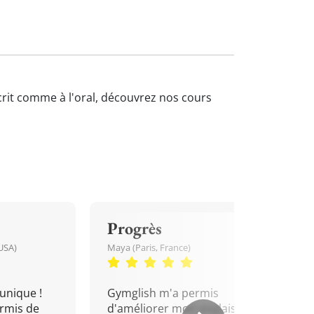
écrit comme à l'oral, découvrez nos cours
Progrès
USA)
Maya (Paris, France)
unique !
Gymglish m'a permis
rmis de
d'améliorer mon anglais. Un