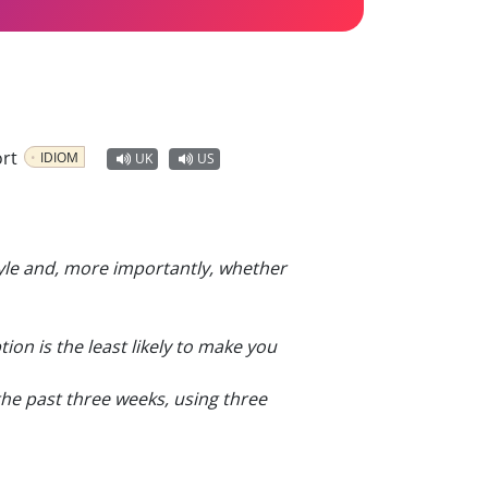
ort
IDIOM
UK
US
style and, more importantly, whether
ption is the least likely to make you
 the past three weeks, using three