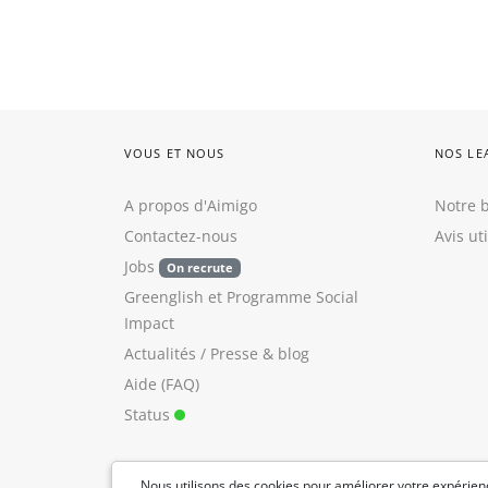
VOUS ET NOUS
NOS LE
A propos d'Aimigo
Notre b
Contactez-nous
Avis ut
Jobs
On recrute
Greenglish
et
Programme Social
Impact
Actualités / Presse
&
blog
Aide (FAQ)
Status
Nous utilisons des cookies pour améliorer votre expérienc