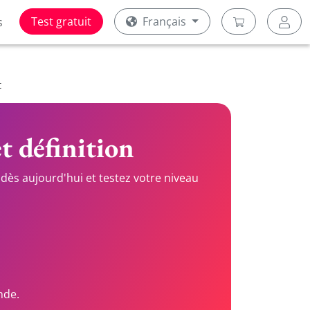
Test gratuit
Français
s
t
t définition
dès aujourd'hui et testez votre niveau
nde.