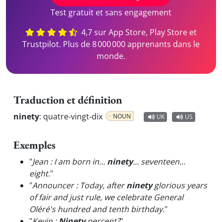
Test gratuit et sans engagement
4,7 sur App Store, Play Store et
Trustpilot. Plus de 8 000 000 apprenants dans le
monde.
Traduction et définition
ninety
:
quatre-vingt-dix
NOUN
UK
US
Exemples
"
Jean : I am born in...
ninety
... seventeen...
eight.
"
"
Announcer : Today, after
ninety
glorious years
of fair and just rule, we celebrate General
Oléré's hundred and tenth birthday.
"
"
Kevin :
Ninety
percent?
"