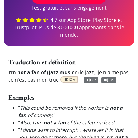
Test gratuit et sans engagement
4,7 sur App Store, Play Store et
Trustpilot. Plus de 8 000 000 apprenants dans le
monde.
Traduction et définition
I'm not a fan of (jazz music)
:
(le jazz), je n'aime pas,
ce n'est pas mon truc
IDIOM
UK
US
Exemples
"
This could be removed if the worker is
not a
fan
of comedy.
"
"
Also, I am
not a fan
of the cafeteria food.
"
"
I dinna want to interrupt... whatever it is that
you were doin' there, but the thing is, I'm
not a