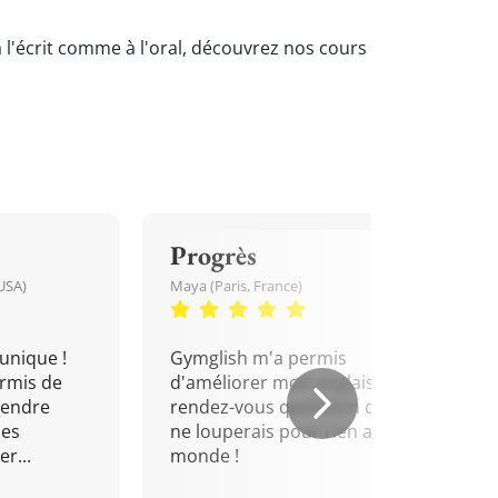
à l'écrit comme à l'oral, découvrez nos cours
Progrès
USA)
Maya (Paris, France)
unique !
Gymglish m'a permis
rmis de
d'améliorer mon anglais. Un
rendre
rendez-vous quotidien que je
mes
ne louperais pour rien au
r...
monde !