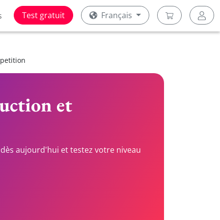
Test gratuit
Français
s
petition
duction et
dès aujourd'hui et testez votre niveau