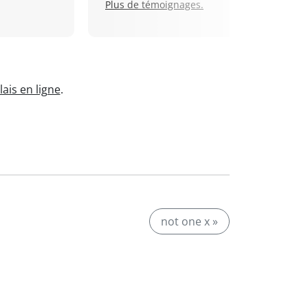
Plus de témoignages.
ais en ligne
.
not one x »