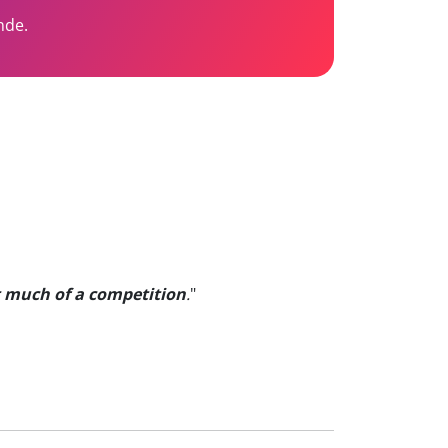
nde.
t much of a competition
.
"