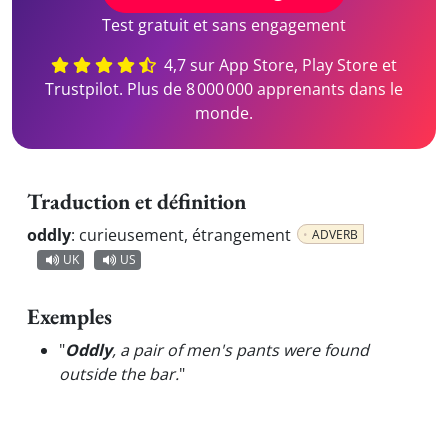
Test gratuit et sans engagement
4,7 sur App Store, Play Store et
Trustpilot. Plus de 8 000 000 apprenants dans le
monde.
Traduction et définition
oddly
:
curieusement, étrangement
ADVERB
UK
US
Exemples
"
Oddly
, a pair of men's pants were found
outside the bar.
"