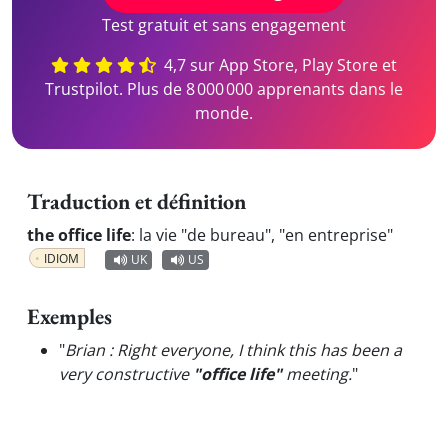
Test gratuit et sans engagement
4,7 sur App Store, Play Store et
Trustpilot. Plus de 8 000 000 apprenants dans le
monde.
Traduction et définition
the office life
:
la vie "de bureau", "en entreprise"
IDIOM
UK
US
Exemples
"
Brian : Right everyone, I think this has been a
very constructive
"office life"
meeting.
"