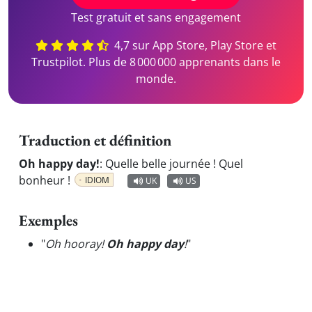
Test gratuit et sans engagement
4,7 sur App Store, Play Store et
Trustpilot. Plus de 8 000 000 apprenants dans le
monde.
Traduction et définition
Oh happy day!
:
Quelle belle journée ! Quel
bonheur !
IDIOM
UK
US
Exemples
"
Oh hooray!
Oh happy day
!
"