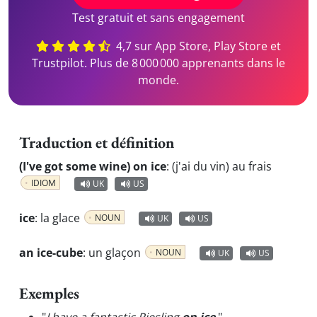
Test gratuit et sans engagement
4,7 sur App Store, Play Store et
Trustpilot. Plus de 8 000 000 apprenants dans le
monde.
Traduction et définition
(I've got some wine) on ice
:
(j'ai du vin) au frais
IDIOM
UK
US
ice
:
la glace
NOUN
UK
US
an ice-cube
:
un glaçon
NOUN
UK
US
Exemples