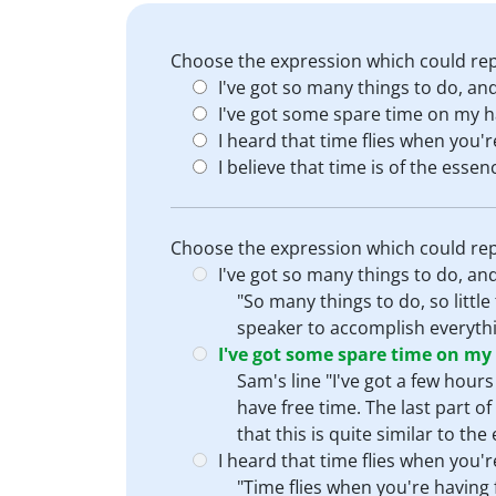
Choose the expression which could repla
I've got so many things to do, and 
I've got some spare time on my 
I heard that time flies when you'
I believe that time is of the essen
Choose the expression which could repla
I've got so many things to do, and 
"So many things to do, so little
speaker to accomplish everythi
I've got some spare time on my
Sam's line "I've got a few hours
have free time. The last part o
that this is quite similar to t
I heard that time flies when you'
"Time flies when you're having 