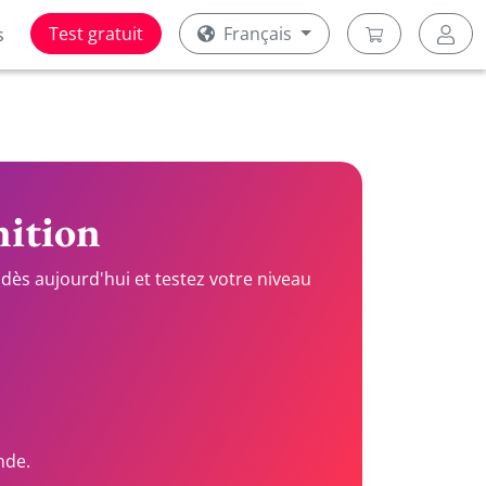
Test gratuit
Français
s
nition
dès aujourd'hui et testez votre niveau
nde.