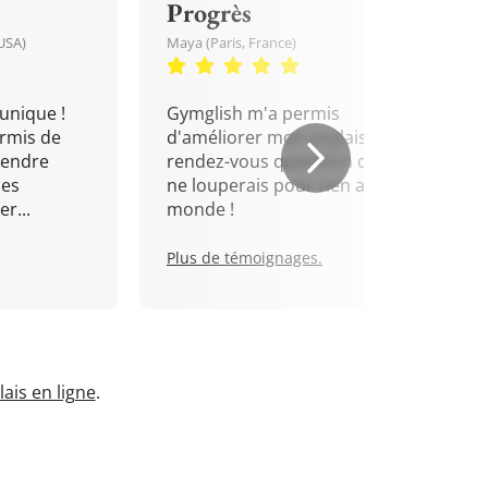
Progrès
USA)
Maya (Paris, France)
unique !
Gymglish m'a permis
rmis de
d'améliorer mon anglais. Un
rendre
rendez-vous quotidien que je
mes
ne louperais pour rien au
r...
monde !
Plus de témoignages.
ais en ligne
.