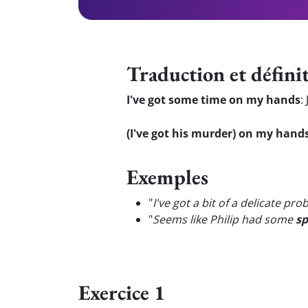
Traduction et défini
I've got some time on my hands
:
(I've got his murder) on my hand
Exemples
"
I've got a bit of a delicate pr
"
Seems like Philip had some
sp
Exercice 1