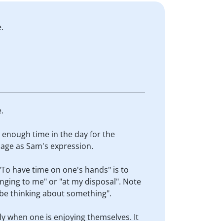
.
.
't enough time in the day for the
sage as Sam's expression.
 "To have time on one's hands" is to
onging to me" or "at my disposal". Note
o be thinking about something".
ly when one is enjoying themselves. It