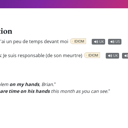
tion
J'ai un peu de temps devant moi
IDIOM
UK
US
s
:
Je suis responsable (de son meurtre)
IDIOM
UK
oblem
on my hands
, Brian.
"
are time on his hands
this month as you can see.
"