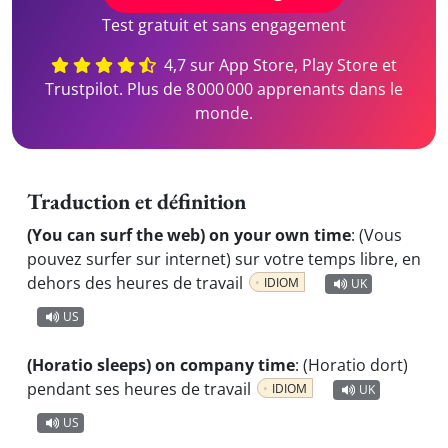
Test gratuit et sans engagement
4,7 sur App Store, Play Store et
Trustpilot. Plus de 8 000 000 apprenants dans le
monde.
Traduction et définition
(You can surf the web) on your own time
:
(Vous
pouvez surfer sur internet) sur votre temps libre, en
dehors des heures de travail
IDIOM
UK
US
(Horatio sleeps) on company time
:
(Horatio dort)
pendant ses heures de travail
IDIOM
UK
US