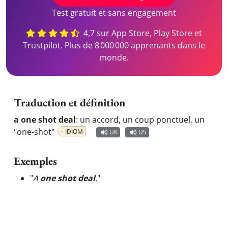
Test gratuit et sans engagement
4,7 sur App Store, Play Store et
Trustpilot. Plus de 8 000 000 apprenants dans le
monde.
Traduction et définition
a one shot deal
:
un accord, un coup ponctuel, un
"one-shot"
IDIOM
UK
US
Exemples
"
A
one shot deal
.
"