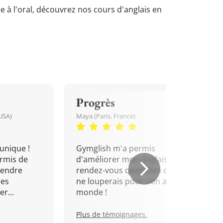
me à l'oral, découvrez nos cours d'anglais en
Progrès
USA)
Maya (Paris, France)
unique !
Gymglish m'a permis
rmis de
d'améliorer mon anglais. Un
rendre
rendez-vous quotidien que je
mes
ne louperais pour rien au
r...
monde !
Plus de témoignages.