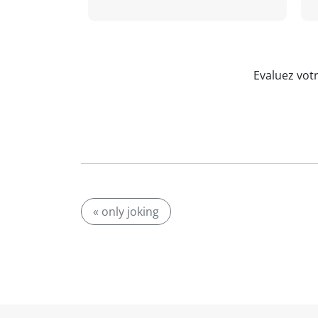
Evaluez vot
« only joking