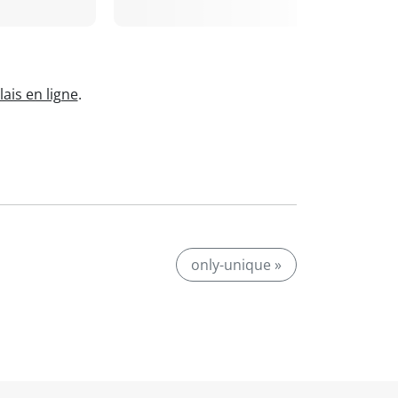
ais en ligne
.
only-unique »