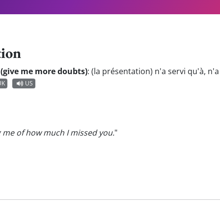
tion
o (give me more doubts)
:
(la présentation) n'a servi qu'à, n'a
UK
US
 me of how much I missed you.
"