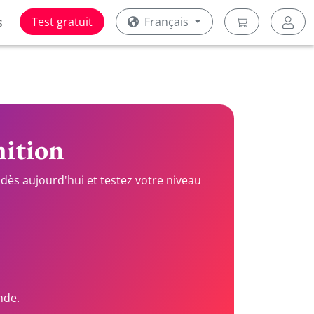
Test gratuit
Français
s
nition
dès aujourd'hui et testez votre niveau
nde.