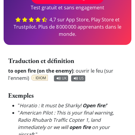
Test gratuit et sans engagement
4,7 sur App Store, Play Store et
Trustpilot. Plus de 8 000 000 apprenants dans le
monde.
Traduction et définition
to open fire (on the enemy)
:
ouvrir le feu (sur
l'ennemi)
IDIOM
UK
US
Exemples
"
Horatio : It must be Sharky!
Open fire
!
"
"
American Pilot : This is your final warning,
Radio Rhubarb Traffic Copter 1, land
immediately or we will
open fire
on your
aircraft.
"