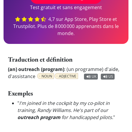
Test gratuit et sans engagement
4,7 sur App Store, Play Store et
Trustpilot. Plus de 8 000 000 apprenants dans le
monde.
Traduction et définition
(an) outreach (program)
:
(un programme) d'aide,
d'assistance
NOUN
ADJECTIVE
UK
US
Exemples
"
I'm joined in the cockpit by my co-pilot in
training, Randy Williams. He's part of our
outreach program
for handicapped pilots.
"