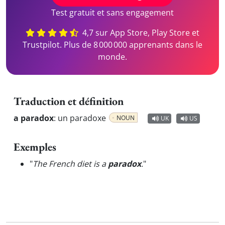
Test gratuit et sans engagement
4,7 sur App Store, Play Store et
Trustpilot. Plus de 8 000 000 apprenants dans le
monde.
Traduction et définition
a paradox
:
un paradoxe
NOUN
UK
US
Exemples
"
The French diet is a
paradox
.
"