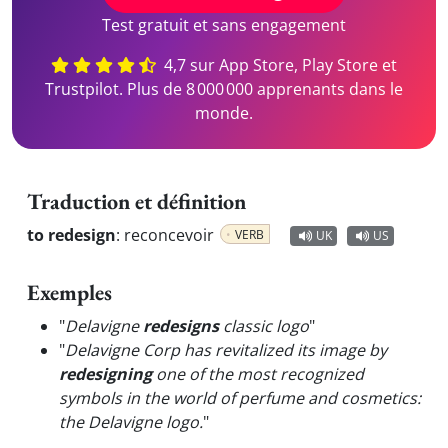
Test gratuit et sans engagement
4,7 sur App Store, Play Store et
Trustpilot. Plus de 8 000 000 apprenants dans le
monde.
Traduction et définition
to redesign
:
reconcevoir
VERB
UK
US
Exemples
"
Delavigne
redesigns
classic logo
"
"
Delavigne Corp has revitalized its image by
redesigning
one of the most recognized
symbols in the world of perfume and cosmetics:
the Delavigne logo.
"