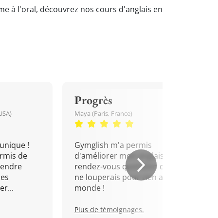
mme à l'oral, découvrez nos cours d'anglais en
Progrès
USA)
Maya (Paris, France)
unique !
Gymglish m'a permis
rmis de
d'améliorer mon anglais. Un
rendre
rendez-vous quotidien que je
mes
ne louperais pour rien au
r...
monde !
Plus de témoignages.