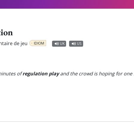
tion
ntaire de jeu
IDIOM
UK
US
minutes of
regulation play
and the crowd is hoping for one 