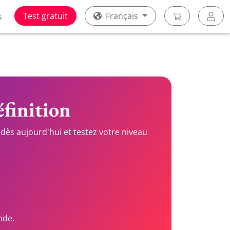
Test gratuit
Français
s
éfinition
dès aujourd'hui et testez votre niveau
nde.