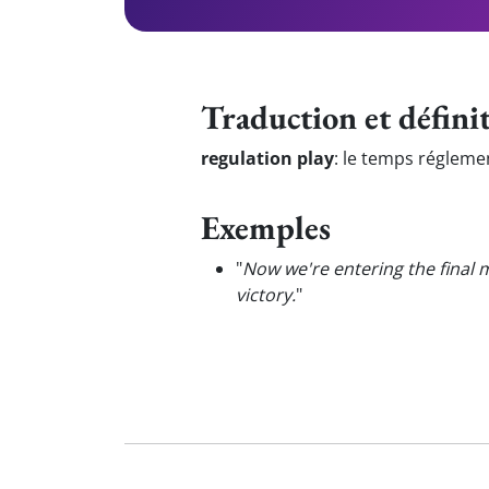
Traduction et défini
regulation play
:
le temps régleme
Exemples
"
Now we're entering the final 
victory.
"