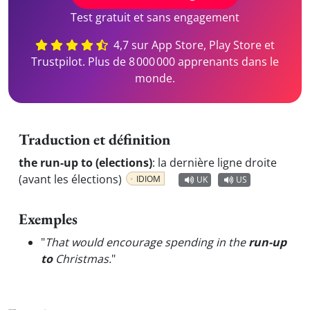
Test gratuit et sans engagement
4,7 sur App Store, Play Store et
Trustpilot. Plus de 8 000 000 apprenants dans le
monde.
Traduction et définition
the run-up to (elections)
:
la dernière ligne droite
(avant les élections)
IDIOM
UK
US
Exemples
"
That would encourage spending in the
run-up
to
Christmas.
"