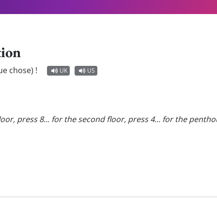
tion
ue chose) !
UK
US
loor, press 8... for the second floor, press 4... for the penth