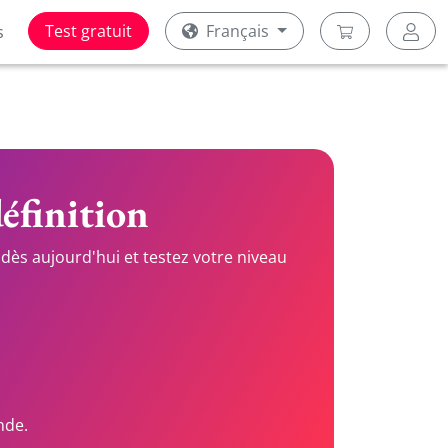
Test gratuit
Français
s
définition
dès aujourd'hui et testez votre niveau
nde.