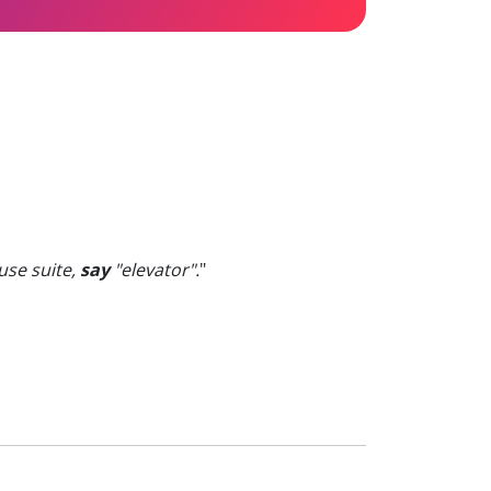
ouse suite,
say
"elevator".
"