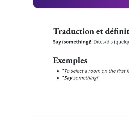
Traduction et défini
Say (something)!
:
Dites/dis (quelq
Exemples
"
To select a room on the first f
"
Say
something!
"