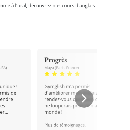
comme à l'oral, découvrez nos cours d'anglais
Progrès
USA)
Maya (Paris, France)
unique !
Gymglish m'a permis
rmis de
d'améliorer mon anglais. Un
rendre
rendez-vous quotidien que je
mes
ne louperais pour rien au
r...
monde !
Plus de témoignages.