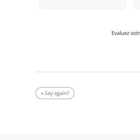
Evaluez vot
« Say again?