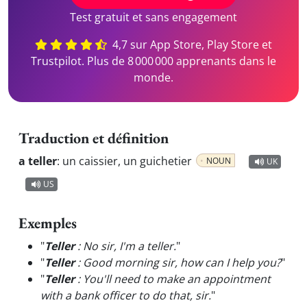
Test gratuit et sans engagement
4,7 sur App Store, Play Store et
Trustpilot. Plus de 8 000 000 apprenants dans le
monde.
Traduction et définition
a teller
:
un caissier, un guichetier
NOUN
UK
US
Exemples
"
Teller
: No sir, I'm a teller.
"
"
Teller
: Good morning sir, how can I help you?
"
"
Teller
: You'll need to make an appointment
with a bank officer to do that, sir.
"