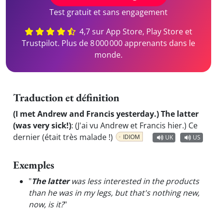
Test gratuit et sans engagement
4,7 sur App Store, Play Store et
Trustpilot. Plus de 8 000 000 apprenants dans le
monde.
Traduction et définition
(I met Andrew and Francis yesterday.) The latter
(was very sick!)
:
(J'ai vu Andrew et Francis hier.) Ce
dernier (était très malade !)
IDIOM
UK
US
Exemples
"
The latter
was less interested in the products
than he was in my legs, but that's nothing new,
now, is it?
"