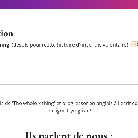
tion
hing
:
(désolé pour) cette histoire d'(incendie volontaire)
I
is de 'The whole x thing' et progresser en anglais à l'écrit 
en ligne Gymglish !
Ils parlent de nous :