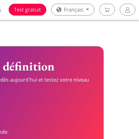
Test gratuit
Français
s
 définition
dès aujourd'hui et testez votre niveau
nde.