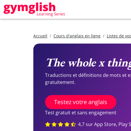
Accueil
Cours d'anglais en ligne
Listes de vo
The whole x thin
Traductions et définitions de mots et 
gratuitement.
Testez votre anglais
Test gratuit et sans engagement
4,7 sur App Store, Play 