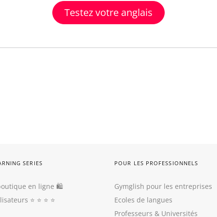
Testez votre anglais
ARNING SERIES
POUR LES PROFESSIONNELS
outique en ligne 🛍
Gymglish pour les entreprises
ilisateurs
⭐️ ⭐️ ⭐️ ⭐️
Ecoles de langues
Professeurs
&
Universités