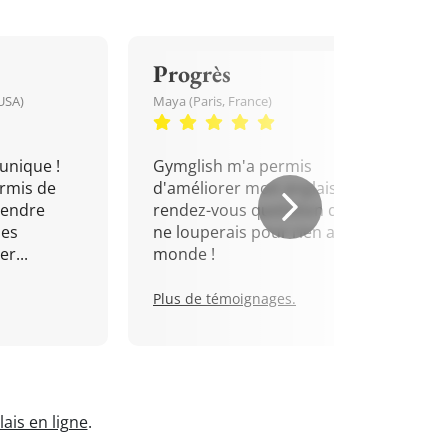
Progrès
USA)
Maya (Paris, France)
unique !
Gymglish m'a permis
rmis de
d'améliorer mon anglais. Un
rendre
rendez-vous quotidien que je
mes
ne louperais pour rien au
r...
monde !
Plus de témoignages.
ais en ligne
.