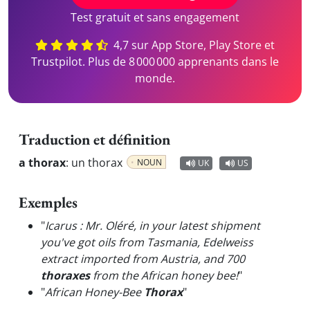
Test gratuit et sans engagement
4,7 sur App Store, Play Store et
Trustpilot. Plus de 8 000 000 apprenants dans le
monde.
Traduction et définition
a thorax
:
un thorax
NOUN
UK
US
Exemples
"
Icarus : Mr. Oléré, in your latest shipment
you've got oils from Tasmania, Edelweiss
extract imported from Austria, and 700
thoraxes
from the African honey bee!
"
"
African Honey-Bee
Thorax
"