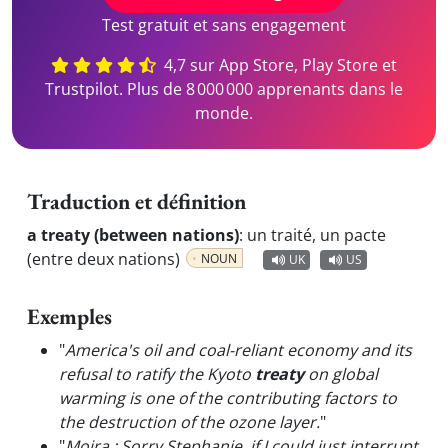
Test gratuit et sans engagement
4,7 sur App Store, Play Store et
Trustpilot. Plus de 8 000 000 apprenants dans le
monde.
Traduction et définition
a treaty (between nations)
:
un traité, un pacte
(entre deux nations)
NOUN
UK
US
Exemples
"
America's oil and coal-reliant economy and its
refusal to ratify the Kyoto
treaty
on global
warming is one of the contributing factors to
the destruction of the ozone layer.
"
"
Moira : Sorry Stephanie, if I could just interrupt