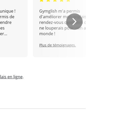
unique !
Gymglish m'a permis
rmis de
d'améliorer mon anglais. Un
rendre
rendez-vous quotidien que je
mes
ne louperais pour rien au
r...
monde !
Plus de témoignages.
ais en ligne
.