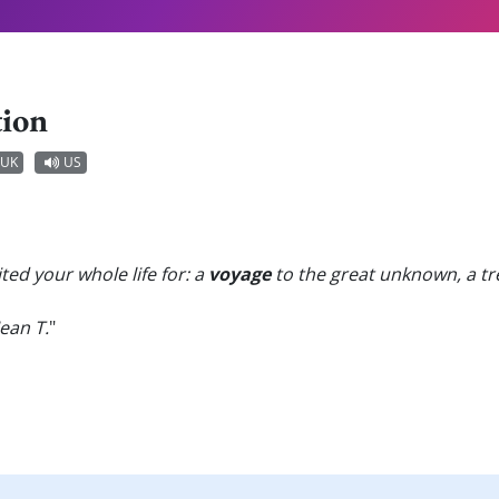
tion
UK
US
ed your whole life for: a
voyage
to the great unknown, a tre
ean T.
"