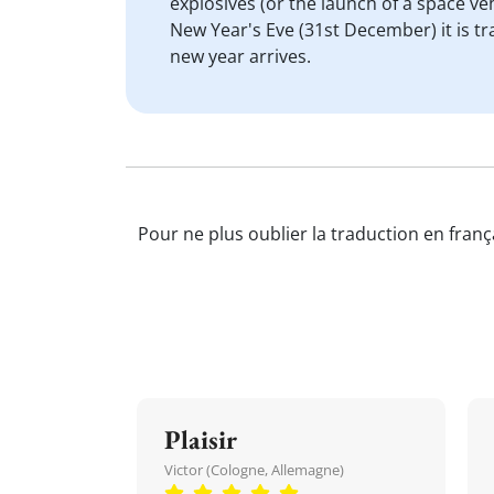
explosives (or the launch of a space ve
New Year's Eve (31st December) it is tr
new year arrives.
Pour ne plus oublier la traduction en franç
Plaisir
Victor (Cologne, Allemagne)