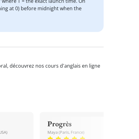
" where T = the exact launch time. On
shing at 0) before midnight when the
oral, découvrez nos cours d'anglais en ligne
Progrès
USA)
Maya (Paris, France)