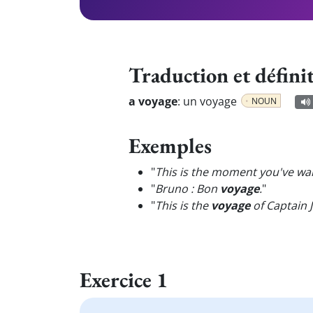
Traduction et défini
a voyage
:
un voyage
NOUN
Exemples
"
This is the moment you've wait
"
Bruno : Bon
voyage
.
"
"
This is the
voyage
of Captain J
Exercice 1