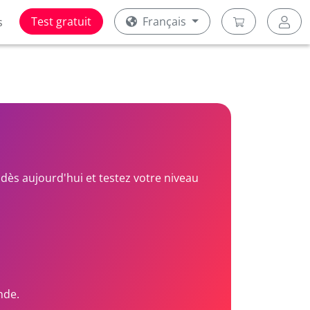
Test gratuit
Français
s
dès aujourd'hui et testez votre niveau
nde.