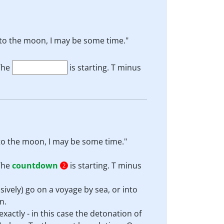
to the moon, I may be some time."
"The
is starting. T minus
o the moon, I may be some time."
"The
countdown
is starting. T minus
2
sively) go on a voyage by sea, or into
n.
xactly - in this case the detonation of