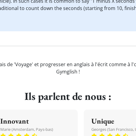
hicle). In such cases it is common to say "T minus X seconds
aditional to count down the seconds (starting from 10, fini
ais de 'Voyage' et progresser en anglais à l'écrit comme à l'
Gymglish !
Ils parlent de nous :
Innovant
Unique
Marie (Amsterdam, Pays-bas)
Georges (San Francisco, 