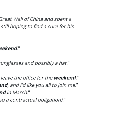
Great Wall of China and spent a
ill hoping to find a cure for his
eekend
.
"
sunglasses and possibly a hat.
"
leave the office for the
weekend
.
"
end
, and I'd like you all to join me.
"
nd
in March!
"
so a contractual obligation).
"