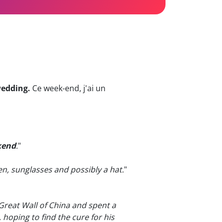
wedding.
Ce week-end, j'ai un
kend
.
"
en, sunglasses and possibly a hat.
"
Great Wall of China and spent a
hoping to find the cure for his