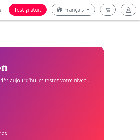
Test gratuit
Français
s
on
dès aujourd'hui et testez votre niveau
nde.