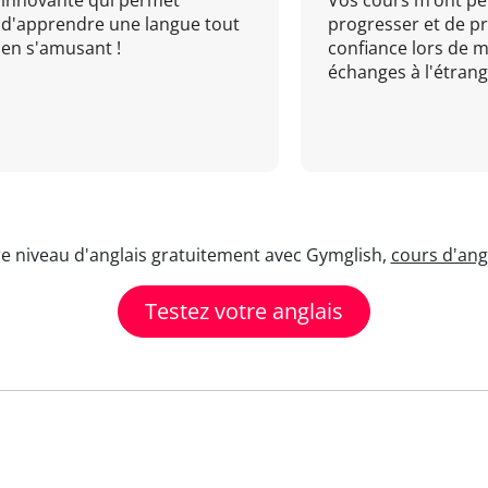
innovante qui permet
Vos cours m’ont pe
d'apprendre une langue tout
progresser et de p
en s'amusant !
confiance lors de 
échanges à l'étrange
re niveau d'anglais gratuitement avec Gymglish,
cours d'angl
Testez votre anglais