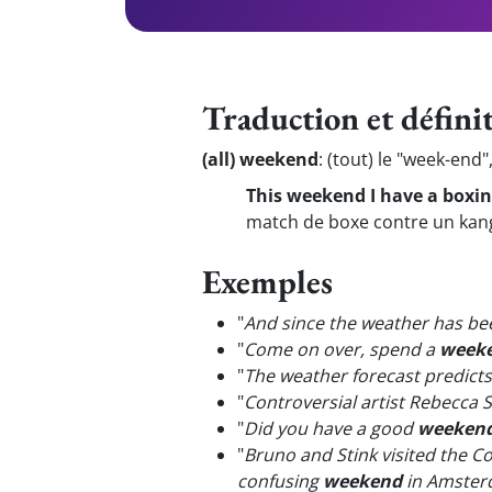
Traduction et défini
(all) weekend
:
(tout) le "week-end"
This weekend I have a boxin
match de boxe contre un kang
Exemples
"
And since the weather has bee
"
Come on over, spend a
week
"
The weather forecast predicts 
"
Controversial artist Rebecca
"
Did you have a good
weeken
"
Bruno and Stink visited the C
confusing
weekend
in Amsterd