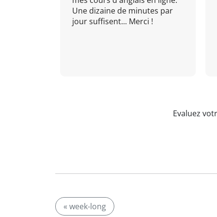
mes cours d'anglais en ligne.
Une dizaine de minutes par
jour suffisent... Merci !
Evaluez vot
« week-long