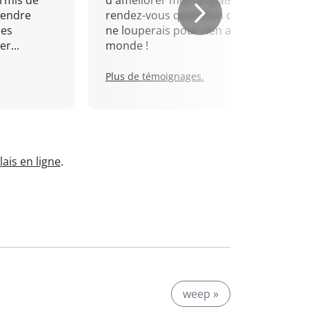
rmis de
d'améliorer mon anglais. Un
rendre
rendez-vous quotidien que je
mes
ne louperais pour rien au
r...
monde !
Plus de témoignages.
ais en ligne
.
weep »