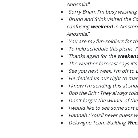
Anosmia.
"
"
Sorry Brian, I'm busy washing
"
Bruno and Stink visited the C
confusing
weekend
in Amsterda
Anosmia.
"
"
You are my fun-soldiers for t
"
To help schedule this picnic, I
"
Thanks again for the
weeken
"
The weather forecast says it's
"
See you next week, I'm off to
"
He denied us our right to marc
"
I know I'm sending this at shor
"
Bob the Brit : They always tol
"
Don't forget the winner of the
"
I would like to see some sort
"
Hannah : You'll never guess 
"
Delavigne Team-Building
Wee