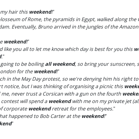
 my hair this
weekend
!
"
olosseum of Rome, the pyramids in Egypt, walked along the 
m. Eventually, Bruno arrived in the jungles of the Amazon st
he
weekend
!
"
'd like you all to let me know which day is best for you this
w
d
.
"
 going to be boiling
all weekend
, so bring your sunscreen, 
 London for the
weekend
!
"
h in the May Day protest, so we're denying him his right to 
t notice, but I was thinking of organising a picnic this
week
d me, never trust a Corsican with a gun on the fourth
weeke
 contest will spend a
weekend
with me on my private jet (al
 of corporate
weekend
retreat for the employees.
"
what happened to Bob Carter at the
weekend
!
"
kend
"