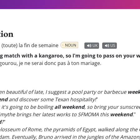
tion
, (toute) la fin de semaine
NOUN
UK
US
g match with a kangaroo, so I'm going to pass on your 
ourou, je ne serai donc pas à ton mariage.
n beautiful of late, I suggest a pool party or barbecue
wee
end
and discover some Texan hospitality!
"
it's going to be boiling
all weekend
, so bring your sunscre
 Smythe brings her latest works to SFMOMA this
weekend
.
"
d
?
"
olosseum of Rome, the pyramids of Egypt, walked along the 
am. Eventually, Bruno arrived in the jungles of the Amazon, 