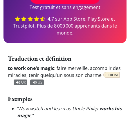
Test gratuit et sans engagement
4,7 sur App Store, Play Store et
Trustpilot. Plus de 8 000 000 apprenants dans le
monde.
Traduction et définition
to work one's magic
:
faire merveille, accomplir des
miracles, tenir quelqu'un sous son charme
IDIOM
UK
US
Exemples
"
Now watch and learn as Uncle Philip
works his
magic
.
"