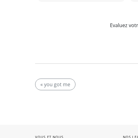
Evaluez vot
« you got me
VOUS ET NOUS
NOS LE