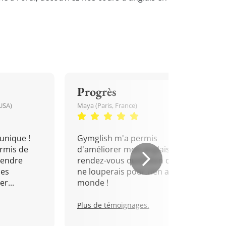
Progrès
USA)
Maya (Paris, France)
unique !
Gymglish m'a permis
rmis de
d'améliorer mon anglais. Un
rendre
rendez-vous quotidien que je
mes
ne louperais pour rien au
r...
monde !
Plus de témoignages.