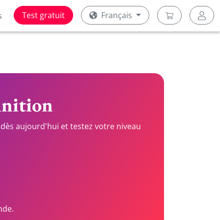
Test gratuit
Français
s
inition
dès aujourd'hui et testez votre niveau
nde.