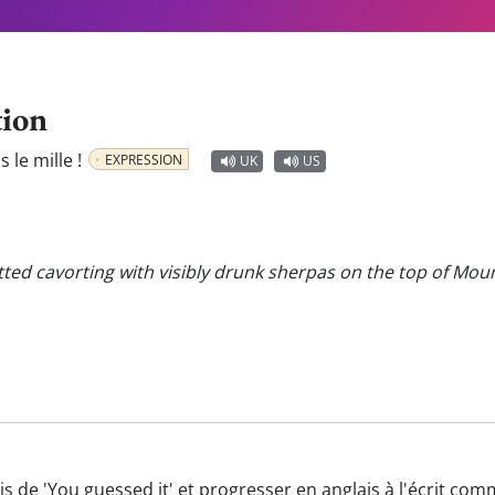
tion
 le mille !
EXPRESSION
UK
US
ted cavorting with visibly drunk sherpas on the top of Mou
is de 'You guessed it' et progresser en anglais à l'écrit com