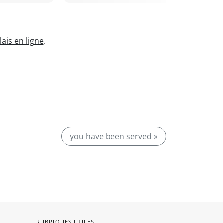
ais en ligne
.
you have been served »
RUBRIQUES UTILES