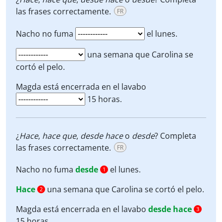
las frases correctamente.
FR
Nacho no fuma
el lunes.
una semana que Carolina se
cortó el pelo.
Magda está encerrada en el lavabo
15 horas.
¿
Hace
,
hace que
,
desde
hace
o
desde
? Completa
las frases correctamente.
FR
Nacho no fuma
desde
el lunes.
1
Hace
una semana que Carolina se cortó el pelo.
2
Magda está encerrada en el lavabo
desde hace
3
15 horas.