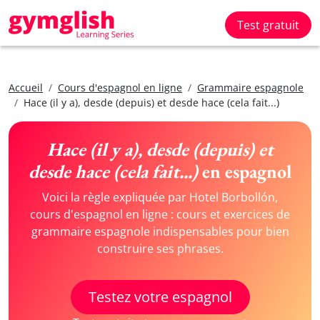
Test gratuit
Accueil
Cours d'espagnol en ligne
Grammaire espagnole
Hace (il y a), desde (depuis) et desde hace (cela fait...)
Hace (il y a), desde (depuis) et
desde hace (cela fait...)
en espagnol
Voici la règle expliquée par Hotel Borbollón,
cours d'espagnol en ligne : cours et exercices de
grammaire espagnole indispensables pour bien
construire ses phrases.
Testez votre espagnol