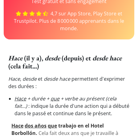
Test gratuit et sans engagement
4,7 sur App Store, Play Store et
Trustpilot. Plus de 8 000 000 apprenants dans le
monde.
Hace
(il y a),
desde
(depuis) et
desde hace
(cela fait...)
Hace
,
desde
et
desde hace
permettent d'exprimer
des durées :
Hace
+ durée +
que
+ verbe au présent (cela
fait…)
: indique la durée d'une action qui a débuté
dans le passé et continue dans le présent.
Hace
dos años
que
trabajo en el Hotel
Borbollón.
Cela fait deux ans que je travaille à