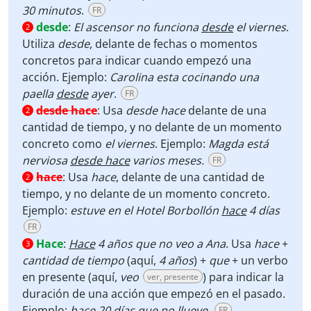
30 minutos
.
FR
desde
:
El ascensor no funciona
desde
el viernes
.
2
Utiliza
desde
, delante de fechas o momentos
concretos para indicar cuando empezó una
acción. Ejemplo:
Carolina esta cocinando una
paella
desde
ayer
.
FR
desde hace
:
Usa
desde hace
delante de una
2
cantidad de tiempo, y no delante de un momento
concreto como
el
viernes
. Ejemplo:
Magda está
nerviosa
desde hace
varios meses.
FR
hace
:
Usa
hace
, delante de una cantidad de
2
tiempo, y no delante de un momento concreto.
Ejemplo:
estuve en el Hotel Borbollón
hace
4 días
FR
Hace
:
Hace
4 años que no veo a Ana
. Usa
hace
+
3
cantidad de tiempo
(aquí,
4 años
) +
que
+ un verbo
en presente (aquí,
veo
) para indicar la
ver, presente
duración de una acción que empezó en el pasado.
Ejemplo:
hace
20 días que no llueve
.
FR