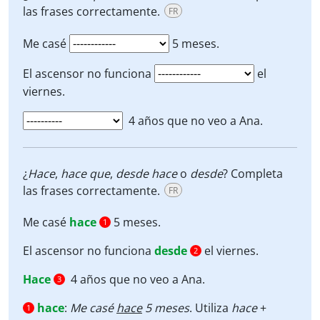
las frases correctamente.
FR
Me casé
5 meses.
El ascensor no funciona
el
viernes.
4 años que no veo a Ana.
¿
Hace
,
hace que
,
desde
hace
o
desde
? Completa
las frases correctamente.
FR
Me casé
hace
5 meses.
1
El ascensor no funciona
desde
el viernes.
2
Hace
4 años que no veo a Ana.
3
hace
:
Me casé
hace
5 meses
. Utiliza
hace
+
1