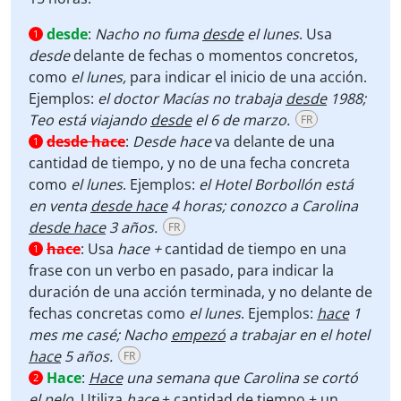
desde
:
Nacho no fuma
desde
el lunes
. Usa
1
desde
delante de fechas o momentos concretos,
como
el
lunes,
para indicar el inicio de una acción.
Ejemplos:
el doctor Macías no trabaja
desde
1988;
Teo está viajando
desde
el 6 de marzo.
FR
desde hace
:
Desde hace
va delante de una
1
cantidad de tiempo, y no de una fecha concreta
como
el lunes
. Ejemplos:
el Hotel Borbollón está
en venta
desde hace
4 horas; conozco a Carolina
desde hace
3 años.
FR
hace
:
Usa
hace +
cantidad de tiempo en una
1
frase con un verbo en pasado, para indicar la
duración de una acción terminada, y no delante de
fechas concretas como
el lunes
. Ejemplos:
hace
1
mes me casé; Nacho
empezó
a trabajar en el hotel
hace
5 años.
FR
Hace
:
Hace
una semana que Carolina se cortó
2
el pelo
. Utiliza
hace
+ cantidad de tiempo + un