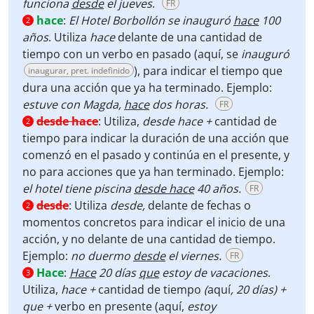
funciona
desde
el jueves
.
FR
hace
:
El Hotel Borbollón se inauguró
hace
100
2
años
. Utiliza
hace
delante de una cantidad de
tiempo con un verbo en pasado (aquí, se
inauguró
), para indicar el tiempo que
inaugurar, pret. indefinido
dura una acción que ya ha terminado. Ejemplo:
estuve con Magda,
hace
dos horas.
FR
desde hace
:
Utiliza,
desde hace +
cantidad de
2
tiempo
para
indicar la duración de una acción que
comenzó en el pasado y continúa en el presente, y
no para acciones que ya han terminado. Ejemplo:
el hotel tiene piscina
desde hace
40 años.
FR
desde
:
Utiliza
desde,
delante de fechas o
2
momentos concretos para indicar el inicio de una
acción, y no delante de una cantidad de tiempo.
Ejemplo:
no duermo
desde
el viernes.
FR
Hace
:
Hace
20 días
que
estoy de vacaciones
.
3
Utiliza,
hace +
cantidad de tiempo
(
aquí
, 20 días) +
que +
verbo
en presente (aquí,
estoy