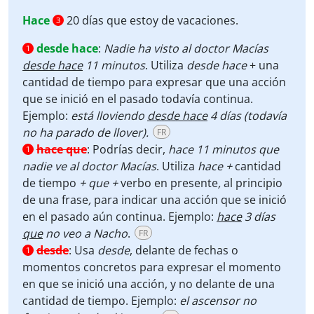
Hace
20 días que estoy de vacaciones.
3
desde hace
:
Nadie ha visto al doctor Macías
1
desde hace
11 minutos
. Utiliza
desde hace
+ una
cantidad de tiempo para expresar que una acción
que se inició en el pasado todavía continua.
Ejemplo:
está lloviendo
desde hace
4 días (todavía
no ha parado de llover).
FR
hace que
:
Podrías decir,
hace 11 minutos que
1
nadie ve al doctor Macías
. Utiliza
hace +
cantidad
de tiempo
+ que +
verbo en presente
,
al principio
de una frase
,
para indicar una acción que se inició
en el pasado aún continua. Ejemplo:
hace
3 días
que
no veo a Nacho
.
FR
desde
:
Usa
desde
, delante de fechas o
1
momentos concretos para expresar el momento
en que se inició una acción, y no delante de una
cantidad de tiempo. Ejemplo:
el ascensor no