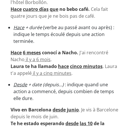
l'hôtel Borbollón.
Hace
cuatro días
que
no bebo café.
Cela fait
quatre jours que je ne bois pas de café.
Hace
+ durée
(verbe au passé avant ou après)
:
indique le temps écoulé depuis une action
terminée.
Hace
6 meses
conocí a Nacho.
J'ai rencontré
Nacho
il y a 6 mois
.
Laura te ha llamado
hace
cinco minutos
.
Laura
t'a appelé
il y a cinq minutes
.
Desde
+ date (depuis…)
: indique quand une
action a commencé, depuis combien de temps
elle dure.
Vivo en Barcelona
desde
junio
.
Je vis à Barcelone
depuis le mois de juin.
Te he estado esperando
desde
las 10
de la