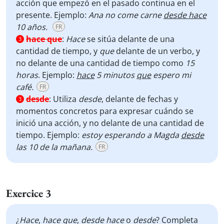
acción que empezó en el pasado continua en el
presente. Ejemplo:
Ana no come carne
desde hace
10 años.
FR
hace que
:
Hace
se sitúa delante de una
3
cantidad de tiempo, y
que
delante de un verbo, y
no delante de una cantidad de tiempo como
15
horas
. Ejemplo:
hace
5 minutos
que
espero mi
café.
FR
desde
:
Utiliza
desde
, delante de fechas y
3
momentos concretos para expresar cuándo se
inició una acción, y no delante de una cantidad de
tiempo. Ejemplo:
estoy esperando a Magda
desde
las 10 de la mañana.
FR
Exercice 3
¿
Hace
,
hace que
,
desde
hace
o
desde
? Completa