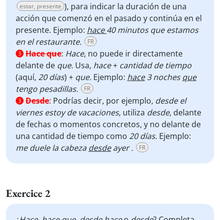
), para indicar la duración de una
estar, presente
acción que comenzó en el pasado y continúa en el
presente. Ejemplo:
hace
40 minutos que estamos
en el restaurante.
FR
Hace que
:
Hace
, no puede ir directamente
3
delante de
que
. Usa,
hace
+
cantidad de tiempo
(aquí,
20 días
) +
que.
Ejemplo:
hace
3 noches
que
tengo pesadillas.
FR
Desde
:
Podrías decir, por ejemplo,
desde el
3
viernes estoy de vacaciones
, utiliza
desde
, delante
de fechas o momentos concretos, y no delante de
una cantidad de tiempo como
20 días
. Ejemplo:
me duele la cabeza
desde
ayer .
FR
Exercice 2
¿
Hace
,
hace que
,
desde
hace
o
desde
? Completa