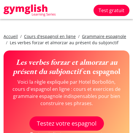
Test gratuit
Accueil
Cours d'espagnol en ligne
Grammaire espagnole
Les verbes forzar et almorzar au présent du subjonctif
Les verbes forzar et almorzar au
présent du subjonctif
en espagnol
Voici la règle expliquée par Hotel Borbollón,
cours d'espagnol en ligne : cours et exercices de
grammaire espagnole indispensables pour bien
construire ses phrases.
Testez votre espagnol