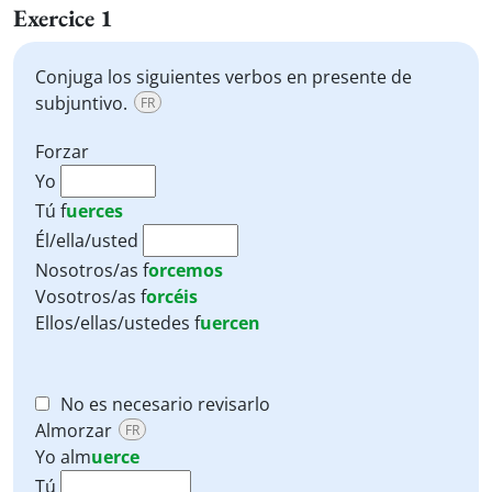
Exercice 1
Conjuga los siguientes verbos en presente de
subjuntivo.
FR
Forzar
Yo
Tú
f
uerces
Él/ella/usted
Nosotros/as
f
orcemos
Vosotros/as
f
orcéis
Ellos/ellas/ustedes
f
uercen
No es necesario revisarlo
Almorzar
FR
Yo
alm
uerce
Tú