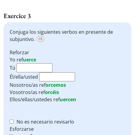
Exercice 3
Conjuga los siguientes verbos en presente de
subjuntivo.
FR
Reforzar
Yo
ref
uerce
Tú
Él/ella/usted
Nosotros/as
ref
orcemos
Vosotros/as
ref
orcéis
Ellos/ellas/ustedes
ref
uercen
No es necesario revisarlo
Esforzarse