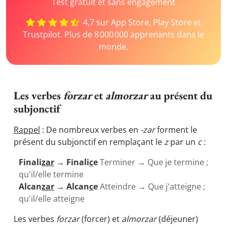
Test gratuit et sans engagement
4,7 sur App Store, Play Store et
Trustpilot. Plus de 8 000 000 apprenants dans le
monde.
Les verbes
forzar
et
almorzar
au présent du
subjonctif
Rappel
: De nombreux verbes en
-zar
forment le
présent du subjonctif en remplaçant le
z
par un
c
:
Finali
zar
→ Finali
c
e
Terminer → Que je termine ;
qu'il/elle termine
Alcan
zar
→ Alcan
c
e
Atteindre → Que j'atteigne ;
qu'il/elle atteigne
Les verbes
forzar
(forcer)
et
almorzar
(déjeuner)