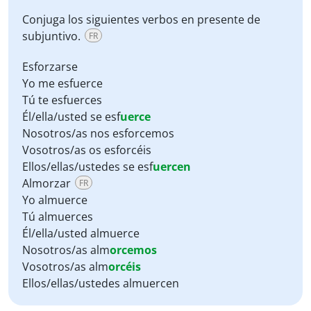
Conjuga los siguientes verbos en presente de
subjuntivo.
FR
Esforzarse
Yo me esfuerce
Tú te esfuerces
Él/ella/usted se esf
uerce
Nosotros/as nos esforcemos
Vosotros/as os esforcéis
Ellos/ellas/ustedes se esf
uercen
Almorzar
FR
Yo almuerce
Tú almuerces
Él/ella/usted almuerce
Nosotros/as alm
orcemos
Vosotros/as alm
orcéis
Ellos/ellas/ustedes almuercen