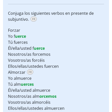
Conjuga los siguientes verbos en presente de
subjuntivo.
FR
Forzar
Yo f
uerce
Tú fuerces
Él/ella/usted f
uerce
Nosotros/as forcemos
Vosotros/as forcéis
Ellos/ellas/ustedes fuercen
Almorzar
FR
Yo almuerce
Tú alm
uerces
Él/ella/usted almuerce
Nosotros/as alm
orcemos
Vosotros/as almorcéis
Ellos/ellas/ustedes almuercen