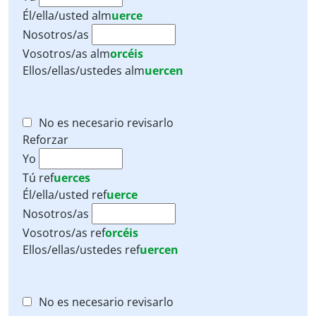
Él/ella/usted
alm
uerce
Nosotros/as
Vosotros/as
alm
orcéis
Ellos/ellas/ustedes
alm
uercen
No es necesario revisarlo
Reforzar
Yo
Tú
ref
uerces
Él/ella/usted
ref
uerce
Nosotros/as
Vosotros/as
ref
orcéis
Ellos/ellas/ustedes
ref
uercen
No es necesario revisarlo