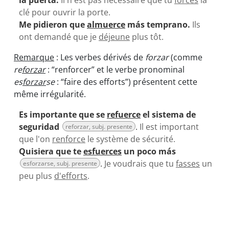
la puerta.
Il n'est pas nécessaire que tu
forces
la
clé pour ouvrir la porte.
Me pidieron que
almuerce
más temprano.
Ils
ont demandé que je
déjeune
plus tôt.
Remarque
: Les verbes dérivés de
forzar
(comme
re
forzar
: “renforcer” et le verbe pronominal
es
forzar
se
: “faire des efforts”) présentent cette
même irrégularité.
Es importante que se
refuerce
el sistema de
seguridad
.
Il est important
reforzar, subj. presente
que l'on
renforce
le système de sécurité.
Quisiera que te
esfuerces
un poco más
.
Je voudrais que tu
fasses
un
esforzarse, subj. presente
peu plus
d'efforts
.