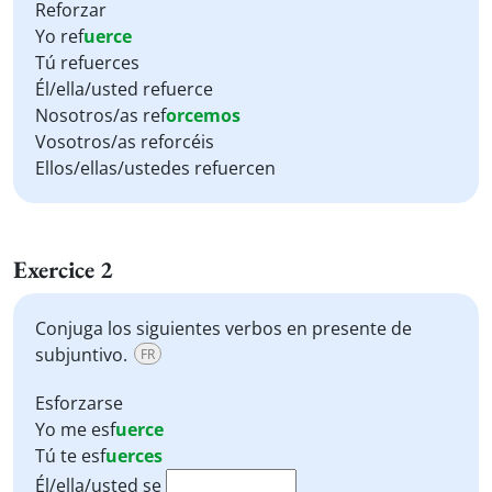
Reforzar
Yo ref
uerce
Tú refuerces
Él/ella/usted refuerce
Nosotros/as ref
orcemos
Vosotros/as reforcéis
Ellos/ellas/ustedes refuercen
Exercice 2
Conjuga los siguientes verbos en presente de
subjuntivo.
FR
Esforzarse
Yo me
esf
uerce
Tú te
esf
uerces
Él/ella/usted se