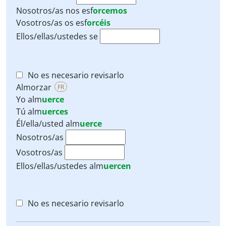
Nosotros/as nos
esf
orcemos
Vosotros/as os
esf
orcéis
Ellos/ellas/ustedes se
No es necesario revisarlo
Almorzar
FR
Yo
alm
uerce
Tú
alm
uerces
Él/ella/usted
alm
uerce
Nosotros/as
Vosotros/as
Ellos/ellas/ustedes
alm
uercen
No es necesario revisarlo