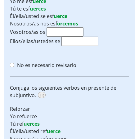
Yo me
esf
uerce
Tú te
esf
uerces
Él/ella/usted se
esf
uerce
Nosotros/as nos
esf
orcemos
Vosotros/as os
Ellos/ellas/ustedes se
No es necesario revisarlo
Conjuga los siguientes verbos en presente de
subjuntivo.
FR
Reforzar
Yo refuerce
Tú ref
uerces
Él/ella/usted ref
uerce
Nosotros/as reforcemos