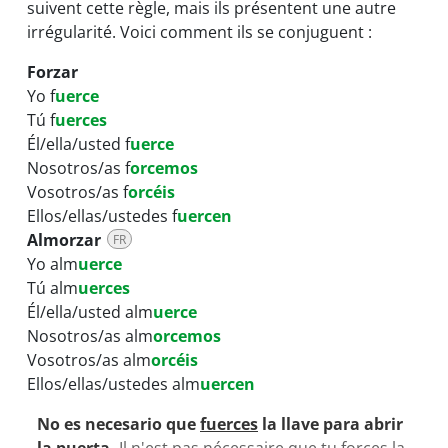
suivent cette règle, mais ils présentent une autre
irrégularité. Voici comment ils se conjuguent :
Forzar
Yo f
uerce
Tú f
uerces
Él/ella/usted f
uerce
Nosotros/as f
orcemos
Vosotros/as f
orcéis
Ellos/ellas/ustedes f
uercen
Almorzar
FR
Yo alm
uerce
Tú alm
uerces
Él/ella/usted alm
uerce
Nosotros/as alm
orcemos
Vosotros/as alm
orcéis
Ellos/ellas/ustedes alm
uercen
No es necesario que
fuerces
la llave para abrir