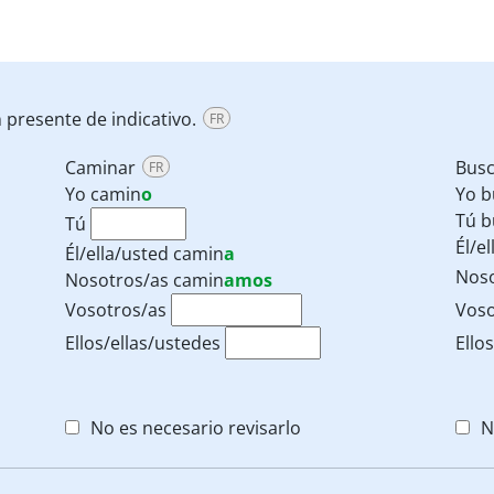
 presente de indicativo.
FR
Caminar
Bus
FR
Yo
camin
o
Yo
b
Tú
b
Tú
Él/e
Él/ella/usted
camin
a
Nos
Nosotros/as
camin
amos
Vosotros/as
Voso
Ellos/ellas/ustedes
Ello
No es necesario revisarlo
N