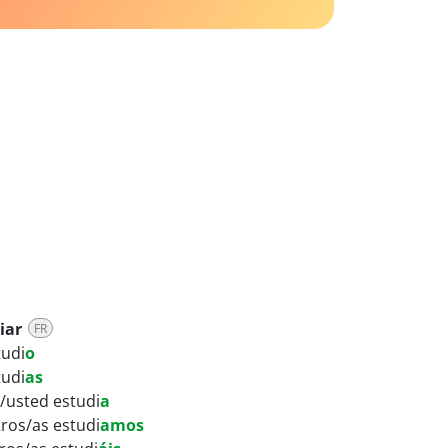
iar
FR
tudi
o
tudi
as
a/usted estudi
a
ros/as estudi
amos