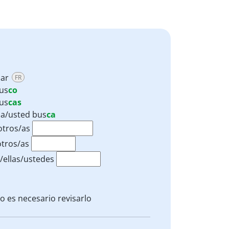
car
FR
us
co
us
cas
lla/usted
bus
ca
otros/as
tros/as
s/ellas/ustedes
o es necesario revisarlo