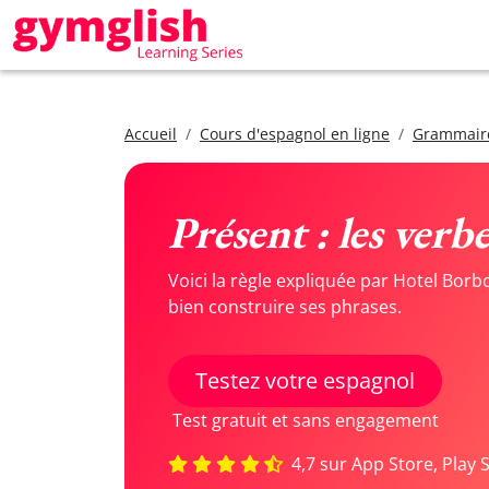
Accueil
Cours d'espagnol en ligne
Grammair
Présent : les verbe
Voici la règle expliquée par Hotel Bor
bien construire ses phrases.
Testez votre espagnol
Test gratuit et sans engagement
4,7 sur App Store, Play 