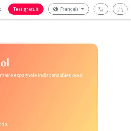
Test gratuit
Français
s
ol
rammaire espagnole indispensables pour
nde.