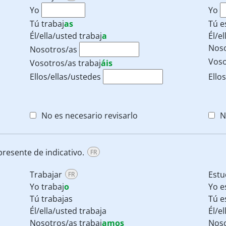
Yo
Yo
Tú
trabaj
as
Tú
e
Él/ella/usted
trabaj
a
Él/e
Nos
Nosotros/as
Voso
Vosotros/as
trabaj
áis
Ellos/ellas/ustedes
Ello
No es necesario revisarlo
N
resente de indicativo.
FR
Trabajar
Estu
FR
Yo trabaj
o
Yo e
Tú trabajas
Tú e
Él/ella/usted trabaja
Él/e
Nosotros/as trabaj
amos
Noso