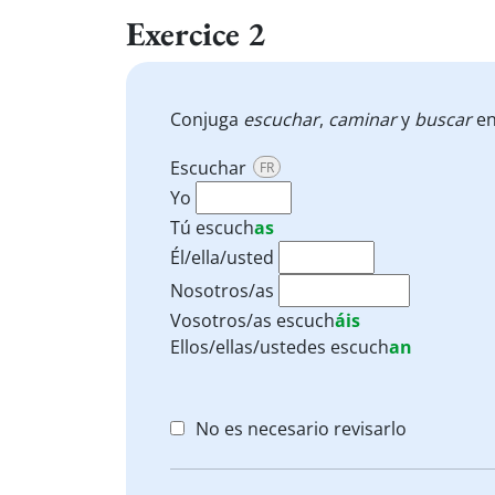
Exercice 2
Conjuga
escuchar
,
caminar
y
buscar
en
Escuchar
FR
Yo
Tú
escuch
as
Él/ella/usted
Nosotros/as
Vosotros/as
escuch
áis
Ellos/ellas/ustedes
escuch
an
No es necesario revisarlo