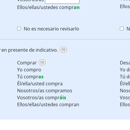
Ello
Ellos/ellas/ustedes
compr
an
No es necesario revisarlo
N
r
en presente de indicativo.
FR
Comprar
Des
FR
Yo compro
Yo d
Tú compr
as
Tú d
Él/ella/usted compra
Él/e
Nosotros/as compramos
Noso
Vosotros/as compr
áis
Voso
Ellos/ellas/ustedes compran
Ello