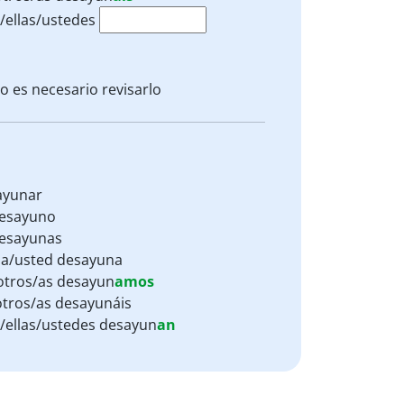
s/ellas/ustedes
o es necesario revisarlo
ayunar
esayuno
esayunas
lla/usted desayuna
tros/as desayun
amos
tros/as desayunáis
s/ellas/ustedes desayun
an