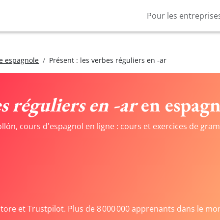
Pour les entreprise
e espagnole
Présent : les verbes réguliers en -ar
s réguliers en -ar
en espagn
bollón, cours d'espagnol en ligne : cours et exercices de g
Store et Trustpilot. Plus de 8 000 000 apprenants dans le mo