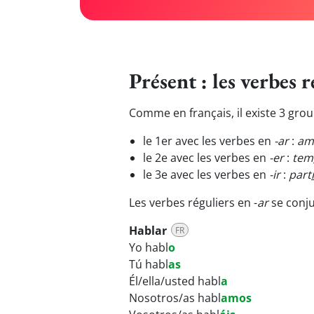
Présent : les verbes r
Comme en français, il existe 3 gro
le 1er avec les verbes en
-ar
:
am
le 2e avec les verbes en
-er
:
tem
le 3e avec les verbes en
-ir
:
part
Les verbes réguliers en -
ar
se
conju
Hablar
FR
Yo habl
o
Tú habl
as
Él/ella/usted habl
a
Nosotros/as habl
amos