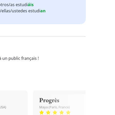
tros/as estudi
áis
s/ellas/ustedes estudi
an
 un public français !
Progrès
USA)
Maya (Paris, France)