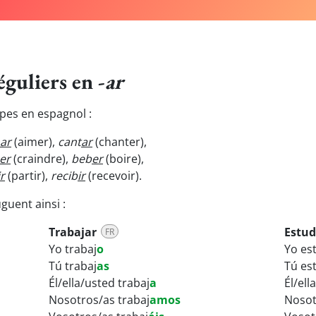
éguliers en -
ar
upes en espagnol :
ar
(aimer),
cant
ar
(chanter),
er
(craindre),
beb
er
(boire),
ir
(partir),
recib
ir
(recevoir).
guent ainsi :
Trabajar
Estud
FR
Yo trabaj
o
Yo es
Tú trabaj
as
Tú es
Él/ella/usted trabaj
a
Él/ell
Nosotros/as trabaj
amos
Nosot