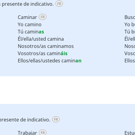
 presente de indicativo.
FR
Caminar
Bus
FR
Yo camino
Yo b
Tú camin
as
Tú b
Él/ella/usted camina
Él/e
Nosotros/as caminamos
Noso
Vosotros/as camin
áis
Voso
Ellos/ellas/ustedes camin
an
Ello
resente de indicativo.
FR
Trabajar
Estu
FR