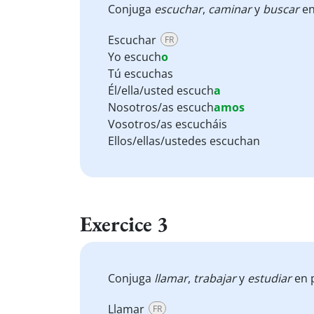
Conjuga
escuchar
,
caminar
y
buscar
en
Escuchar
FR
Yo escuch
o
Tú escuchas
Él/ella/usted escuch
a
Nosotros/as escuch
amos
Vosotros/as escucháis
Ellos/ellas/ustedes escuchan
Exercice 3
Conjuga
llamar
,
trabajar
y
estudiar
en p
Llamar
FR