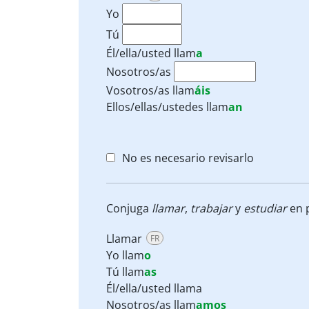
Yo
Tú
Él/ella/usted
llam
a
Nosotros/as
Vosotros/as
llam
áis
Ellos/ellas/ustedes
llam
an
No es necesario revisarlo
Conjuga
llamar
,
trabajar
y
estudiar
en p
Llamar
FR
Yo llam
o
Tú llam
as
Él/ella/usted llama
Nosotros/as llam
amos