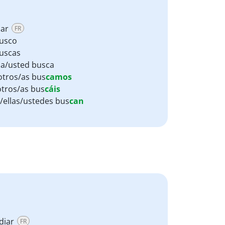
car
FR
usco
uscas
lla/usted busca
tros/as bus
camos
tros/as bus
cáis
s/ellas/ustedes bus
can
diar
FR