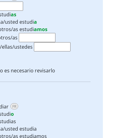
studi
as
lla/usted
estudi
a
otros/as
estudi
amos
tros/as
s/ellas/ustedes
o es necesario revisarlo
diar
FR
studi
o
studias
lla/usted estudia
tros/as estudiamos