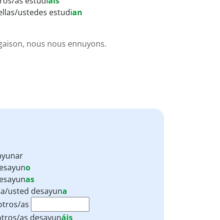
ros/as estudi
áis
ellas/ustedes estudi
an
gaison, nous nous ennuyons.
ayunar
esayun
o
esayun
as
lla/usted
desayun
a
otros/as
tros/as
desayun
áis