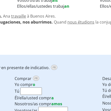
Vosotros/as trabaj
áis
Vosot
Ellos/ellas/ustedes trabaj
an
Ellos/
.
Ana
travaille
à Buenos Aires.
jugaciones, nos aburrimos.
Quand
nous étudions
la conju
r
en presente de indicativo.
FR
Comprar
Des
FR
Yo
compr
o
Yo
d
Tú
d
Tú
Él/e
Él/ella/usted
compr
a
Nos
Nosotros/as
compr
amos
Voso
Vosotros/as