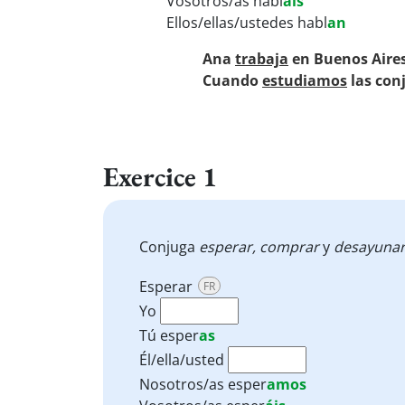
Vosotros/as habl
áis
Ellos/ellas/ustedes habl
an
Ana
trabaja
en Buenos Aires
Cuando
estudiamos
las con
Exercice 1
Conjuga
esperar, comprar
y
desayuna
Esperar
FR
Yo
Tú
esper
as
Él/ella/usted
Nosotros/as
esper
amos