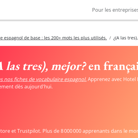
Pour les entreprise
e espagnol de base : les 200+ mots les plus utilisés.
¿(A las tres)
 las tres), mejor?
en françai
s nos fiches de vocabulaire espagnol.
Apprenez avec Hotel 
tement dès aujourd'hui.
Store et Trustpilot. Plus de 8 000 000 apprenants dans le mo