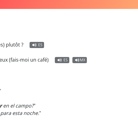
s) plutôt ?
ES
ux (fais-moi un café)
ES
MX
"
r
en el campo?
"
para esta noche.
"