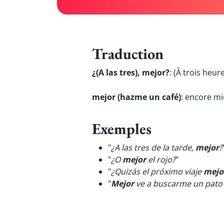
Traduction
¿(A las tres), mejor?
:
(À trois heure
mejor (hazme un café)
:
encore mie
Exemples
"
¿A las tres de la tarde,
mejor
?
"
¿O
mejor
el rojo?
"
"
¿Quizás el próximo viaje
mejo
"
Mejor
ve a buscarme un pato 