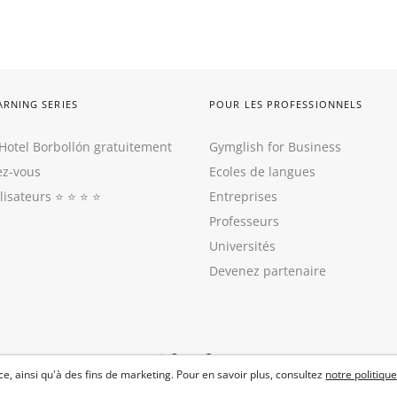
ARNING SERIES
POUR LES PROFESSIONNELS
Hotel Borbollón gratuitement
Gymglish for Business
z-vous
Ecoles de langues
ilisateurs
⭐️ ⭐️ ⭐️ ⭐️
Entreprises
Professeurs
Universités
Devenez partenaire
e, ainsi qu'à des fins de marketing. Pour en savoir plus, consultez
notre politique