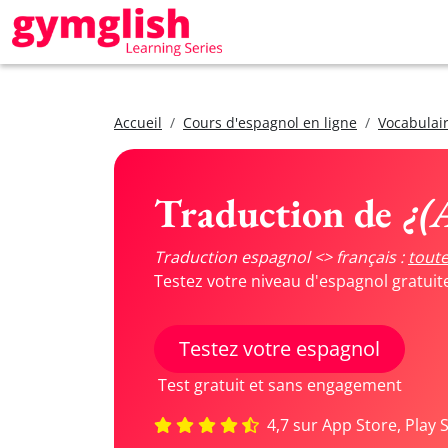
Accueil
Cours d'espagnol en ligne
Vocabulair
Traduction de
¿(A
Traduction espagnol <> français :
toute
Testez votre niveau d'espagnol gratui
Testez votre espagnol
Test gratuit et sans engagement
4,7 sur App Store, Play 