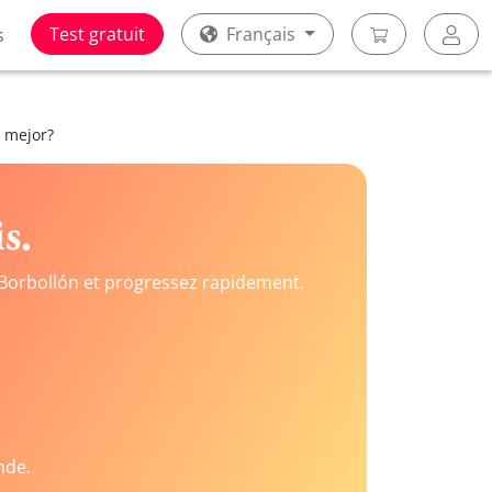
Test gratuit
Français
s
, mejor?
s.
Borbollón et progressez rapidement.
nde.