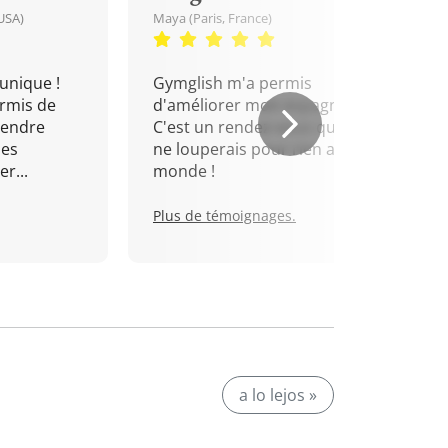
USA)
Maya (Paris, France)
unique !
Gymglish m'a permis
rmis de
d'améliorer mon espagnol.
rendre
C'est un rendez-vous que je
mes
ne louperais pour rien au
r...
monde !
Plus de témoignages.
a lo lejos »