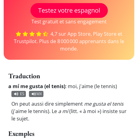
Testez votre espagnol
Test gratuit et sans engagement
4,7 sur App Store, Play Store et
Trustpilot. Plus de 8 000 000 apprenants dans le
monde.
Traduction
a mí me gusta (el tenis)
:
moi, j'aime (le tennis)
ES
MX
On peut aussi dire simplement
me gusta el tenis
(j'aime le tennis). Le
a mí
(litt. « à moi »)
insiste sur
le sujet.
Exemples