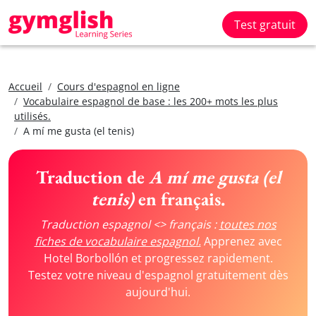
Test gratuit
Accueil
Cours d'espagnol en ligne
Vocabulaire espagnol de base : les 200+ mots les plus
utilisés.
A mí me gusta (el tenis)
Traduction de
A mí me gusta (el
tenis)
en français.
Traduction espagnol <> français :
toutes nos
fiches de vocabulaire espagnol.
Apprenez avec
Hotel Borbollón et progressez rapidement.
Testez votre niveau d'espagnol gratuitement dès
aujourd'hui.